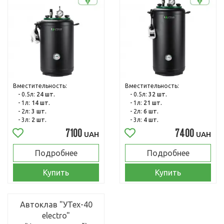
Вместительность:
Вместительность:
- 0.5л:
24 шт.
- 0.5л:
32 шт.
- 1л:
14 шт.
- 1л:
21 шт.
- 2л:
3 шт.
- 2л:
6 шт.
- 3л:
2 шт.
- 3л:
4 шт.
7100
7400
UAH
UAH
Подробнее
Подробнее
Купить
Купить
Автоклав "УТех-40
electro"