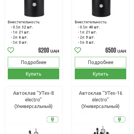
Вместительность:
Вместительность:
- 0.5л:
32 шт.
- 0.5л:
40 шт.
- 1л:
21 шт.
- 1л:
21 шт.
- 2л:
6 шт.
- 2л:
9 шт.
- 3л:
0 шт.
- 3л:
0 шт.
6200
6500
UAH
UAH
Подробнее
Подробнее
Купить
Купить
Автоклав "УТех-8
Автоклав "УТех-16
electro"
electro"
(Универсальный)
(Универсальный)