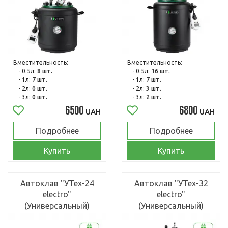
Вместительность:
Вместительность:
- 0.5л:
8 шт.
- 0.5л:
16 шт.
- 1л:
7 шт.
- 1л:
7 шт.
- 2л:
0 шт.
- 2л:
3 шт.
- 3л:
0 шт.
- 3л:
2 шт.
6500
6800
UAH
UAH
Подробнее
Подробнее
Купить
Купить
Автоклав "УТех-24
Автоклав "УТех-32
electro"
electro"
(Универсальный)
(Универсальный)