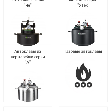
"Че"
"УТех"
Автоклавы из
Газовые автоклавы
нержавейки серии
"А"