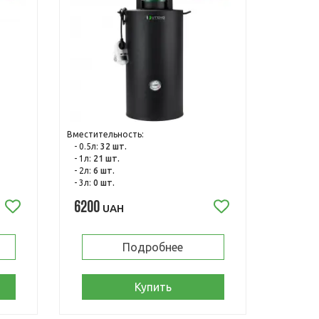
Вместительность:
- 0.5л:
32 шт.
- 1л:
21 шт.
- 2л:
6 шт.
- 3л:
0 шт.
6200
UAH
Подробнее
Купить