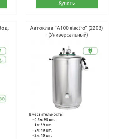
Купить
Вод.
Автоклав "А100 electro" (220В)
- (Универсальный)
Вместительность:
- 0.5л:
95 шт.
- 1л:
39 шт.
- 2л:
18 шт.
- 3л:
10 шт.