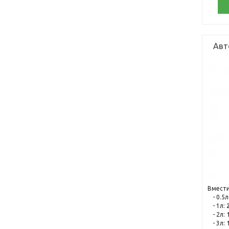
Авто
Вмести
- 0.5л
- 1л:
- 2л:
- 3л: