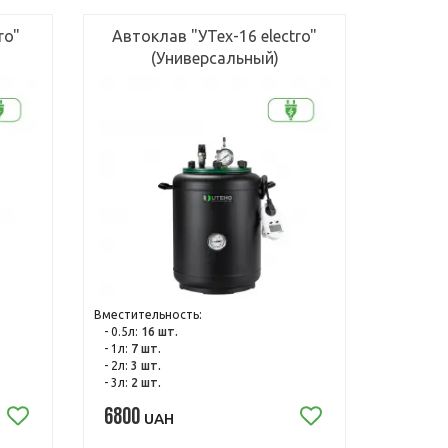
ro"
Автоклав "УТех-16 electro"
(Универсальный)
Вместительность:
- 0.5л:
16 шт.
- 1л:
7 шт.
- 2л:
3 шт.
- 3л:
2 шт.
6800
UAH