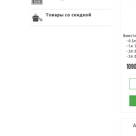
Товары со скидкой
Вмести
- 0.5л
- 1л:
- 2л:
- 3л:
109
А