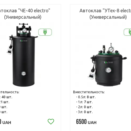
токлав "ЧЕ-40 electro"
Автоклав "УТех-8 elect
(Универсальный)
(Универсальный)
тельность:
Вместительность:
:
40 шт.
- 0.5л:
8 шт.
21 шт.
- 1л:
7 шт.
9 шт.
- 2л:
0 шт.
0 шт.
- 3л:
0 шт.
0
6500
UAH
UAH