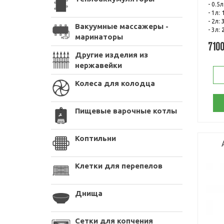
- 0.5л
- 1л:
- 2л:
Вакуумные массажеры -
- 3л:
маринаторы
710
Другие изделия из
нержавейки
Колеса для колодца
Пищевые варочные котлы
Коптильни
Клетки для перепелов
Днища
Сетки для копчения