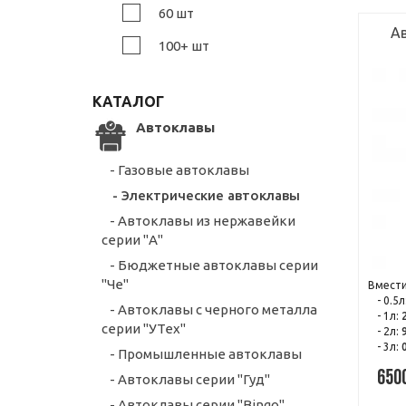
60 шт
Ав
100+ шт
КАТАЛОГ
Автоклавы
- Газовые автоклавы
- Электрические автоклавы
- Автоклавы из нержавейки
серии "А"
- Бюджетные автоклавы серии
"Че"
Вмести
- 0.5л
- Автоклавы с черного металла
- 1л:
серии "УТех"
- 2л:
- 3л:
- Промышленные автоклавы
650
- Автоклавы серии "Гуд"
- Автоклавы серии "Bingo"