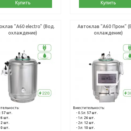
Купить
Купить
клав "А60 electro" (Вод.
Автоклав "А60 Пром" (
охлаждение)
охлаждение)
тельность:
Вместительность:
:
57 шт.
- 0.5л:
57 шт.
26 шт.
- 1л:
26 шт.
12 шт.
- 2л:
12 шт.
10 шт.
- 3л:
10 шт.