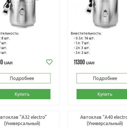
тельность:
Вместительность:
:
8 шт.
- 0.5л:
16 шт.
7 шт.
- 1л:
7 шт.
0 шт.
- 2л:
3 шт.
0 шт.
- 3л:
2 шт.
00
11300
UAH
UAH
Подробнее
Подробнее
Купить
Купить
втоклав "А32 electro"
Автоклав "А40 electr
(Универсальный)
(Универсальный)