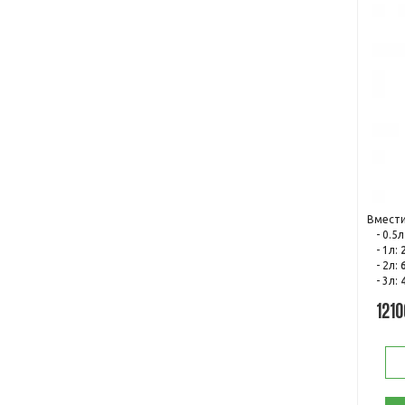
Вмести
- 0.5л
- 1л:
- 2л:
- 3л:
1210