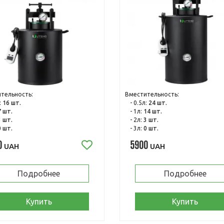
тельность:
Вместительность:
:
16 шт.
- 0.5л:
24 шт.
7 шт.
- 1л:
14 шт.
3 шт.
- 2л:
3 шт.
0 шт.
- 3л:
0 шт.
0
5900
UAH
UAH
Подробнее
Подробнее
Купить
Купить