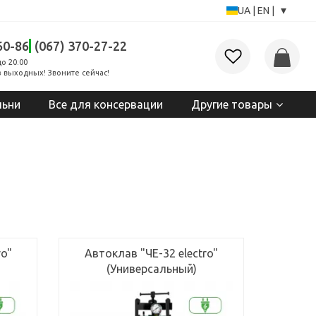
▾
UA
|
EN
|
60-86
(067) 370-27-22
до 20:00
 выходных! Звоните сейчас!
льни
Все для консервации
Другие товары
ro"
Автоклав "ЧЕ-32 electro"
(Универсальный)