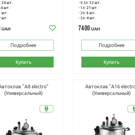
:
24 шт.
- 0.5л:
32 шт.
14 шт.
- 1л:
21 шт.
3 шт.
- 2л:
6 шт.
2 шт.
- 3л:
4 шт.
0
7400
UAH
UAH
Подробнее
Подробнее
Купить
Купить
Автоклав "А8 electro"
Автоклав "А16 electr
(Универсальный)
(Универсальный)