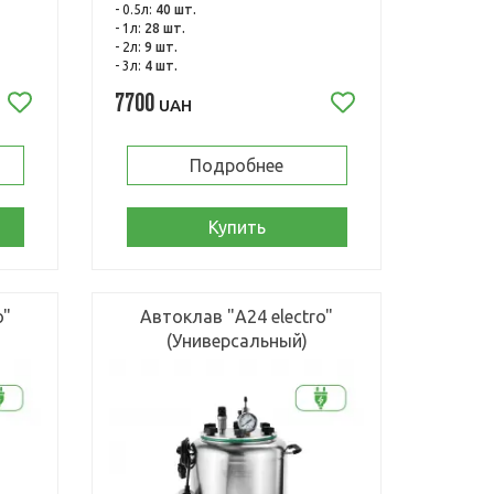
- 0.5л:
40 шт.
- 1л:
28 шт.
- 2л:
9 шт.
- 3л:
4 шт.
7700
UAH
Подробнее
Купить
o"
Автоклав "А24 electro"
(Универсальный)