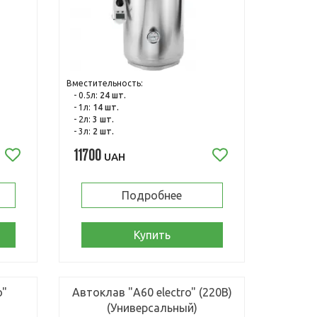
Вместительность:
- 0.5л:
24 шт.
- 1л:
14 шт.
- 2л:
3 шт.
- 3л:
2 шт.
11700
UAH
Подробнее
Купить
o"
Автоклав "А60 electro" (220В)
(Универсальный)