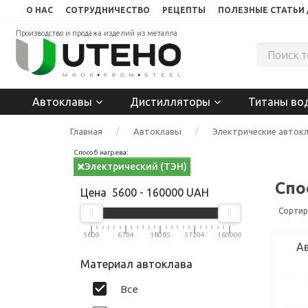
О НАС
СОТРУДНИЧЕСТВО
РЕЦЕПТЫ
ПОЛЕЗНЫЕ СТАТЬИ 
Производство и продажа изделий из металла
Автоклавы
Дистилляторы
Титаны во
Главная
Автоклавы
Электрические авток
Способ нагрева:
Электрический (ТЭН)
Спо
Цена
5600
-
160000
UAH
Сортир
5600
6704
18085
57204
160000
Ав
Материал автоклава
Все