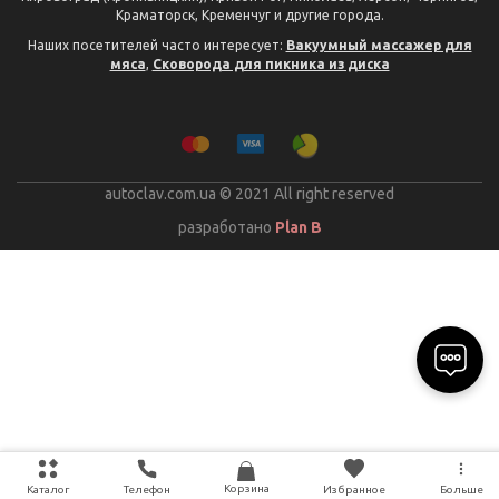
Краматорск, Кременчуг и другие города.
Наших посетителей часто интересует:
Вакуумный массажер для
мяса
,
Сковорода для пикника из диска
autoclav.com.ua © 2021 All right reserved
разработано
Plan B
Корзина
Каталог
Телефон
Избранное
Больше