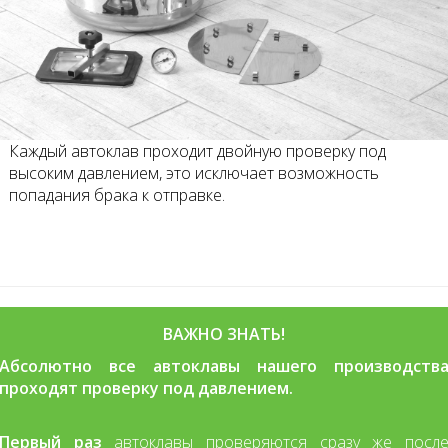
Каждый автоклав проходит двойную проверку под
высоким давлением, это исключает возможность
попадания брака к отправке.
ВАЖНО ЗНАТЬ!
Абсолютно все автоклавы нашего производств
проходят проверку под давлением.
Первый раз
автоклавы проверяются сразу же посл