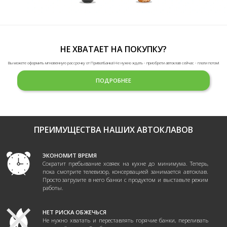
НЕ ХВАТАЕТ НА ПОКУПКУ?
Вы можете оформить мгновенную рассрочку от ПриватБанка! Не нужно ждать - приобрети автоклав сейчас - плати потом!
ПОДРОБНЕЕ
ПРЕИМУЩЕСТВА НАШИХ АВТОКЛАВОВ
ЭКОНОМИТ ВРЕМЯ
Сократит пребывание хозяек на кухне до минимума. Теперь,
пока смотрите телевизор, консервацией занимается автоклав.
Просто загрузите в него банки с продуктом и выставьте режим
работы.
НЕТ РИСКА ОБЖЕЧЬСЯ
Не нужно хватать и переставлять горячие банки, переливать