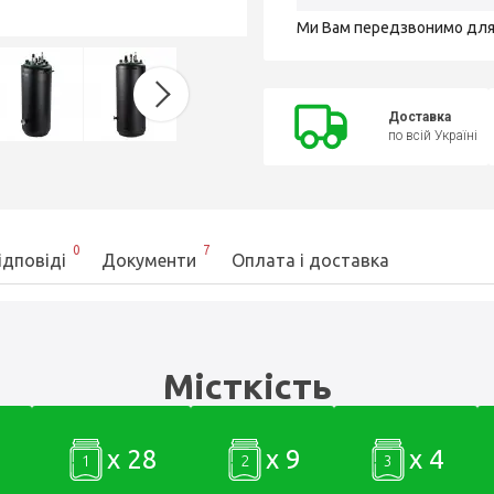
Ми Вам передзвонимо дл
Доставка
по всій Україні
0
7
ідповіді
Документи
Оплата і доставка
Місткість
x 28
x 9
x 4
1
2
3