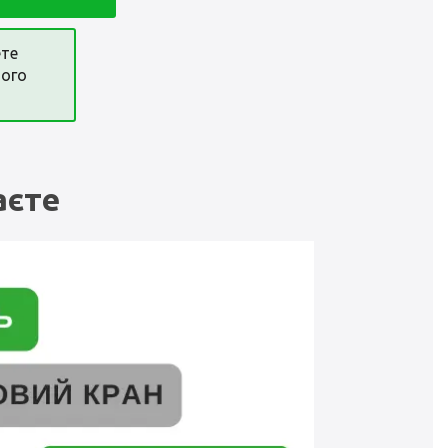
ете
ного
аєте