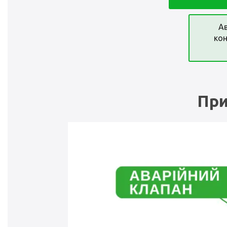
Ав
кон
При