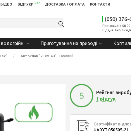
527
ВІДЕО
ВІДГУКИ
ДОСТАВКА / ОПЛАТА
КОНТАКТИ
(050) 376-
Працюємо з 08:00 
Щодня. Без вихід
 водогрійні
Приготування на природі
Коптил
Тех"
Автоклав "УТех-40" - Газовий
Рейтинг вироб
5
1 відгук
Сертифікат відпо
UA0.YT.050505-21