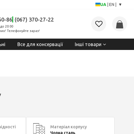
▾
UA
|
EN
|
60-86
(067) 370-27-22
до 20:00
них! Телефонуйте зараз!
ьні
Все для консервації
Інші товари
у
відності
Матеріал корпусу
Чорна сталь