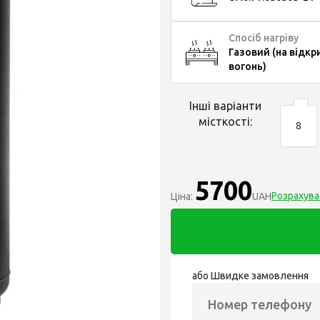
Спосіб нагріву
Газовий (на відкр
вогонь)
Інші варіанти
місткості:
8
5700
Розрахува
Ціна:
UAH
або Швидке замовлення