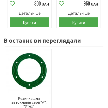
300
950
UAH
UAH
Детальніше
Детальніше
Купити
Купити
В останнє ви переглядали
Резинка для
автоклавів серії "А",
"Утех"