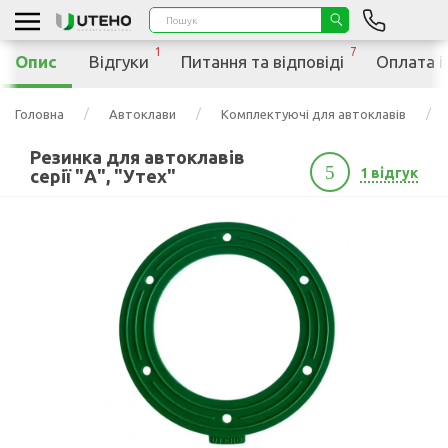
1
7
Опис
Відгуки
Питання та відповіді
Оплата і
Головна
Автоклави
Комплектуючі для автоклавів
Резинка для автоклавів
5
1 відгук
серії "А", "Утех"