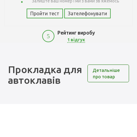
Залиште ваш номер і ми з вами зв'яжемось
Пройти тест
Зателефонувати
Рейтинг виробу
5
1 відгук
300
Прокладка для
Детальніше
про товар
автоклавів