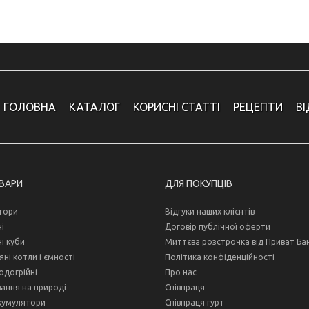
ГОЛОВНА
КАТАЛОГ
КОРИСНІ СТАТТІ
РЕЦЕПТИ
В
ОВАРИ
ДЛЯ ПОКУПЦІВ
тори
Відгуки наших клієнтів
і
Договір публічної оферти
і куби
Миттєва розстрочка від Приват Ба
ні котли і ємності
Політика конфіденційності
одогрійні
Про нас
ання на природі
Співпраця
кумулятори
Співпраця гурт