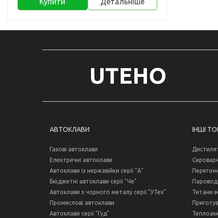
Купити
Детальніше
UTEHO
АВТОКЛАВИ
ІНШІ Т
Газові автоклави
Дистиля
Електричні автоклави
Сироварн
Автоклави із нержавійки серії "А"
Перегонн
Бюджетні автоклави серії "Че"
Пароводя
Автоклави з чорного металу серії "УТех"
Титани в
Промислові автоклави
Приготув
Автоклави серії "Гуд"
Теплоак