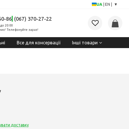
▾
UA
|
EN
|
60-86
(067) 370-27-22
до 20:00
них! Телефонуйте зараз!
ьні
Все для консервації
Інші товари
у
увати доставку