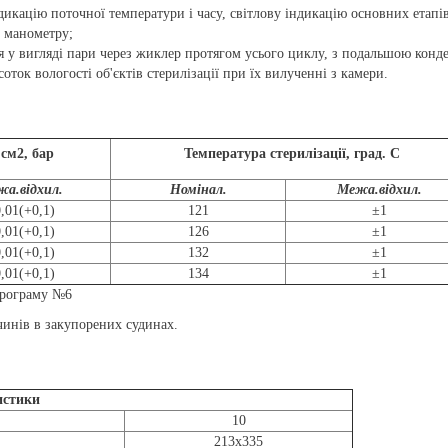
дикацію поточної температури і часу, світлову індикацію основних етапі
і манометру;
я у вигляді пари через жиклер протягом усього циклу, з подальшою конд
ток вологості об'єктів стерилізації при їх вилученні з камери.
 см2, бар
Температура стерилізації, град. С
а.відхил.
Номінал.
Межа.відхил.
,01(+0,1)
121
±1
,01(+0,1)
126
±1
,01(+0,1)
132
±1
,01(+0,1)
134
±1
 програму №6
чинів в закупорених судинах.
истики
10
213х335