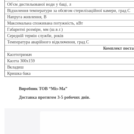
Об'єм дистильованої води у баці, л
Відхилення температури за обсягом стерилізаційної камери, град.С
Напруга живлення, В
Максимальна споживана потужність, кВт
Габаритні розміри, мм (ш.в.г.)
Середній термін служби, років
Температура аварійного відключення, град.С
Комплект пост
Касетотримач
Касета 300х159
Вкладиш
Кришка бака
Виробник ТОВ
“
М
із-Ма
”
Доставка протягом 3-5 робочих днів.