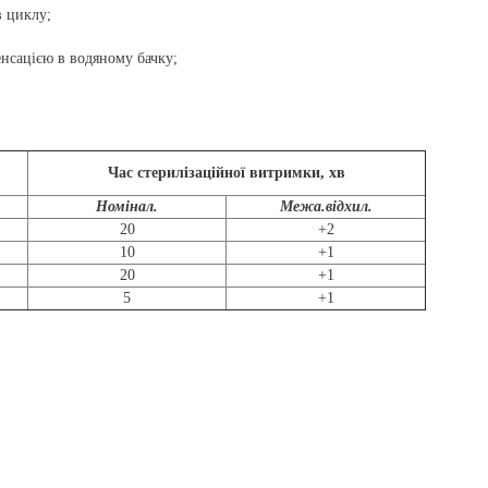
в циклу;
енсацією в водяному бачку;
Час стерилізаційної витримки, хв
Номінал.
Межа.відхил.
20
+2
10
+1
20
+1
5
+1