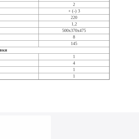
2
+ (-) 3
220
1,2
500х370х475
8
145
авки
1
4
1
1