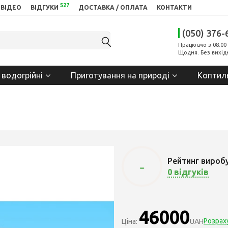
527
ВІДЕО
ВІДГУКИ
ДОСТАВКА / ОПЛАТА
КОНТАКТИ
(050) 376-
Працюємо з 08:00 
Щодня. Без вихід
 водогрійні
Приготування на природі
Коптил
Рейтинг вироб
-
0 відгуків
46000
Розрах
Ціна:
UAH