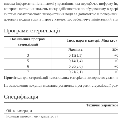
висока інформативність панелі управління, яка передбачає цифрову ін
контроль поточних значень тиску здійснюється по вбудованому в двер
система багаторазового використання води за допомогою її поверненн
дозована подача води в парову камеру, що забезпечує мінімальний відсо
Програми стерилізації
Позначення програм
Тиск пара в камері, Мпа кгс /
стерилізації
Номінал.
Меж
3
0,11(1,1)
+0
5
0,14(1,4)
+0
6
0,20(2,0)
+0
7
0,21(2,1)
+0
Примітка:
для стерилізації текстильних матеріалів використовувати
На замовлення покупця можлива установка програми стерилізації роз
Специфікація
Технічні характер
Об'єм камери, л
Розміри камери, мм (діаметр, г)