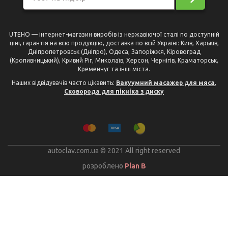
UTEHO — інтернет-магазин виробів із нержавіючої сталі по доступній
ціні, гарантія на всю продукцію, доставка по всій Україні: Київ, Харьків,
Дніпропетровськ (Дніпро), Одеса, Запоріжжя, Кіровоград
(Кропивницький), Кривий Ріг, Миколаїв, Херсон, Чернігів, Краматорськ,
Кременчуг та інші міста.
Наших відвідувачів часто цікавить:
Вакуумний масажер для мяса
,
Сковорода для пікніка з диску
autoclav.com.ua © 2021 All right reserved
розроблено
Plan B