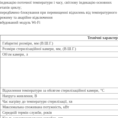
індикацію поточної температури і часу, світлову індикацію основних
етапів циклу;
передбачено блокування при перевищенні відхилень від температурного
режиму та аварійне відключення
вбудований
модуль
Wi-Fi
Технічні характе
Габаритні розміри, мм (В.Ш.Г.)
Розміри стерилізаційної камери, мм, (В.Ш.Г.)
Об'єм камери, л
Відхилення температури за обсягом стерилізаційної камери, °С
Напруга живлення, В
Час нагріву до температури стерилізації, хв
Максимальна споживана потужність, кВт
Середній термін служби, років