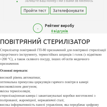
Залиште ваш номер і ми з вами зв'яжемось
Пройти тест
Зателефонувати
Рейтинг виробу
-
0 відгуків
24700
ПОВІТРЯНИЙ СТЕРИЛІЗАТОР
Стерилізатор повітряний ГП-80 призначений для повітряної стерилізації
хірургічного інструменту, термостійких шприців і голок (з відміткою
+200 °С), а також скляного посуду, інших об'єктів медичного
призначення.
Основні переваги:
високий рівень автоматики;
оптимальна примусова циркуляція гарячого повітря в камері
високоякісним двигуном;
якісна термоізоляція;
стерилізаціонная камера і завантажувальні коробки виготовлені з
полірованої, жароміцної, нержавіючої сталі;
висока інформативність панелі управління, яка передбачає цифрову