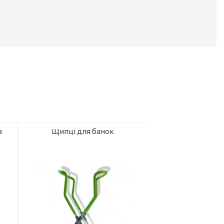
а
Щипці для банок
Реторт пакет 160
автоклавів 