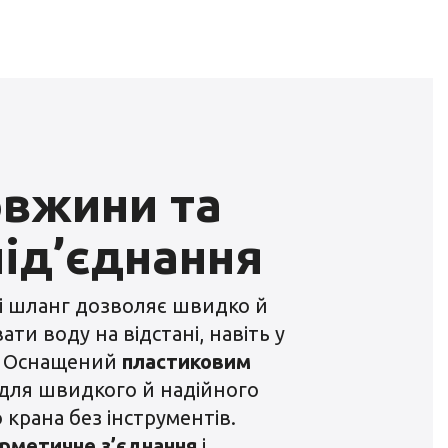
овжини та
під’єднання
і шланг дозволяє швидко й
ати воду на відстані, навіть у
. Оснащений
пластиковим
для швидкого й надійного
 крана без інструментів.
рметичне з’єднання
і