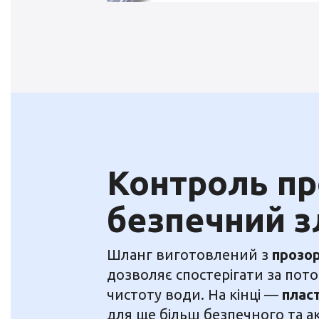
Контроль пр
безпечний з
Шланг виготовлений з
прозо
дозволяє спостерігати за пот
чистоту води. На кінці —
плас
для ще більш безпечного та а