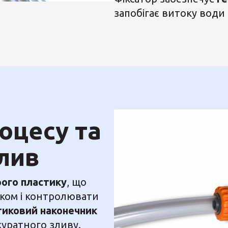
запобігає витоку води 
оцесу та
лив
рого пластику
, що
оком і контролювати
тиковий наконечник
куратного зливу.