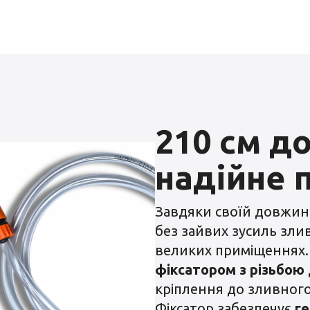
210 см д
надійне 
Завдяки своїй довжин
без зайвих зусиль злив
великих приміщеннях
фіксатором з різьбою
кріплення до зливного
Фіксатор забезпечує
ге