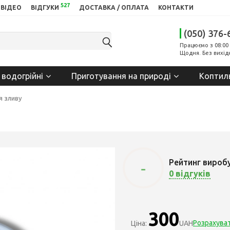
527
ВІДЕО
ВІДГУКИ
ДОСТАВКА / ОПЛАТА
КОНТАКТИ
(050) 376-
Працюємо з 08:00 
Щодня. Без вихід
 водогрійні
Приготування на природі
Коптил
я зливу
Рейтинг вироб
-
0 відгуків
300
Розрахува
Ціна:
UAH