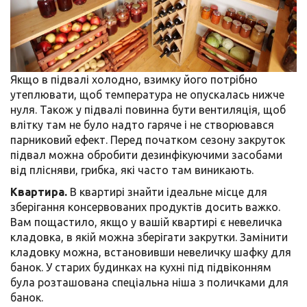
Якщо в підвалі холодно, взимку його потрібно
утеплювати, щоб температура не опускалась нижче
нуля. Також у підвалі повинна бути вентиляція, щоб
влітку там не було надто гаряче і не створювався
парниковий ефект. Перед початком сезону закруток
підвал можна обробити дезинфікуючими засобами
від плісняви, грибка, які часто там виникають.
Квартира.
В квартирі знайти ідеальне місце для
зберігання консервованих продуктів досить важко.
Вам пощастило, якщо у вашій квартирі є невеличка
кладовка, в якій можна зберігати закрутки. Замінити
кладовку можна, встановивши невеличку шафку для
банок. У старих будинках на кухні під підвіконням
була розташована спеціальна ніша з поличками для
банок.