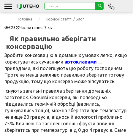
Головна
Корисні статті / Блог
323
Час читання: 7 хв
Як правильно зберігати
консервацію
Зробити консервацію в домашніх умовах легко, якщо
користуватись сучасними
автоклавами
ㅡ
приладами, які полегшують цю роботу господиням.
Проте не менш важливо правильно зберігати готову
продукцію, тому що консерва може зіпсуватись.
Існують загальні правила зберігання домашніх
заготовок. Овочеві консерви, які попередньо
піддавались термічній обробці (варились,
тушкувались тощо), можна зберігати при температурі
не вище 20 градусів, відносній вологості приблизно
75%. Квашені та засолені овочі і фрукти повинні
зберігатись при температурі від 0 до 4 градусів. Саме