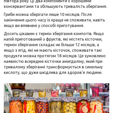
півтора року. Ці два компоненти є хорошими
консервантами та збільшують тривалість зберігання.
Гриби можна зберігати лише 10 місяців. Після
закінчення цього часу їх краще не споживати, навіть
якщо ви впевнені у способі приготування.
Досить цікавим є термін зберігання компотів. Якщо
напій приготований з фруктів, які містять кісточки,
термін зберігання складає не більше 12 місяців, а
якщо з ягід, які не мають кісточок, споживати такі
продукти можна протягом 18 місяців. Це зумовлено
наявністю всередині кісточки амигдаліну, який при
тривалому зберіганні трансформується в синильну
кислоту, що дуже шкідлива для здоров'я людини.