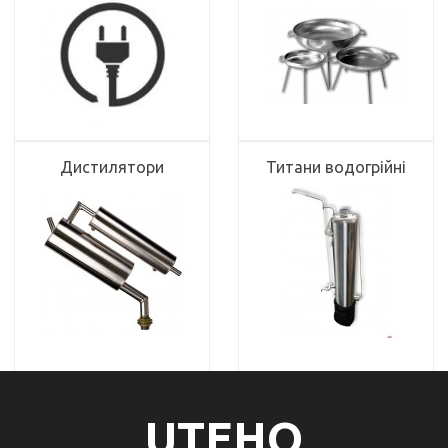
Дистилятори
Титани водогрійні
UTEHO