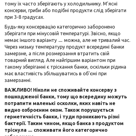
тому їх часто зберігають у холодильнику. М’ясні
консерви, гриби або подібні продукти слід зберігати
при 3-8 градусах.
Будь-яку консервацію категорично заборонено
зберігати при мінусовій температурі. Звісно, якщо
немає іншого варіанту ㅡ можна, але не тривалий час.
Через низьку температуру продукт всередині банки
замерзне, а після розмерзання втратить свій
товарний вигляд. Але найгіршим варіантом при
такому зберіганні є тріскання банки, оскільки рідина
має властивість збільшуватись в об’ємі при
замерзанні.
ВАЖЛИВО! Ніколи не споживайте консерву з
пошкодженої банки, тому що всередину можуть
потрапити маленькі осколки, яких навіть не
видно озброєним оком. Також порушується
герметичність банки, і туди проникають різні
бактерії. Таким чином, якщо банка з продуктом
тріснула ㅡ споживати його категорично