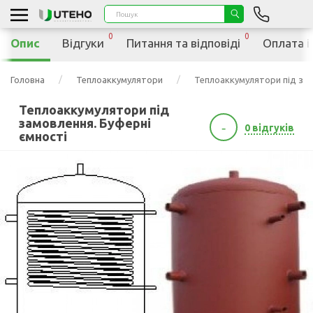
0
0
Опис
Відгуки
Питання та відповіді
Оплата і
Головна
Теплоаккумулятори
Теплоаккумулятори під зам
Теплоаккумулятори під
замовлення. Буферні
-
0 відгуків
ємності