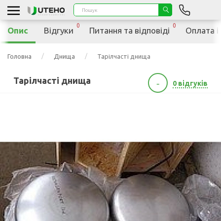
0
0
Опис
Відгуки
Питання та відповіді
Оплата і
Головна
Днища
Тарілчасті днища
Тарілчасті днища
-
0 відгуків