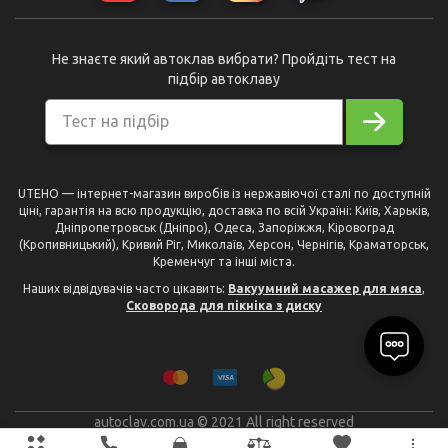
Не знаєте який автоклав вибрати? Пройдіть тест на
підбір автоклаву
Тест на підбір
UTEHO — інтернет-магазин виробів із нержавіючої сталі по доступній
ціні, гарантія на всю продукцію, доставка по всій Україні: Київ, Харьків,
Дніпропетровськ (Дніпро), Одеса, Запоріжжя, Кіровоград
(Кропивницький), Кривий Ріг, Миколаїв, Херсон, Чернігів, Краматорськ,
Кременчуг та інші міста.
Наших відвідувачів часто цікавить:
Вакуумний масажер для мяса
,
Сковорода для пікніка з диску
autoclav.com.ua © 2021 All right reserved