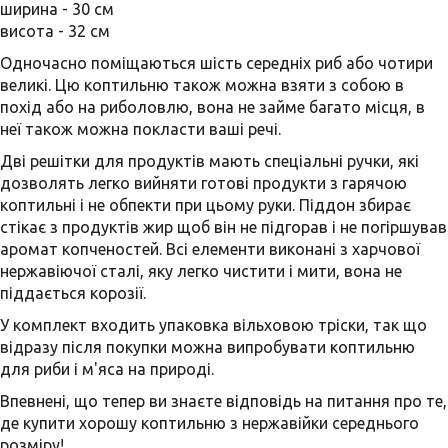
ширина - 30 см
висота - 32 см
Одночасно поміщаються шість середніх риб або чотири
великі. Цю коптильню також можна взяти з собою в
похід або на риболовлю, вона не займе багато місця, в
неї також можна покласти ваші речі.
Дві решітки для продуктів мають спеціальні ручки, які
дозволять легко вийняти готові продукти з гарячою
коптильні і не обпекти при цьому руки. Піддон збирає
стікає з продуктів жир щоб він не підгорав і не погіршував
аромат копченостей. Всі елементи виконані з харчової
нержавіючої сталі, яку легко чистити і мити, вона не
піддається корозії.
У комплект входить упаковка вільховою тріски, так що
відразу після покупки можна випробувати коптильню
для риби і м'яса на природі.
Впевнені, що тепер ви знаєте відповідь на питання про те,
де купити хорошу коптильню з нержавійки середнього
розміру!