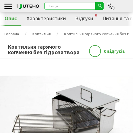
0
Опис
Характеристики
Відгуки
Питання та в
Головна
Коптильні
Коптильня гарячого копчення без гі
Коптильня гарячого
-
0 відгуків
копчення без гідрозатвора