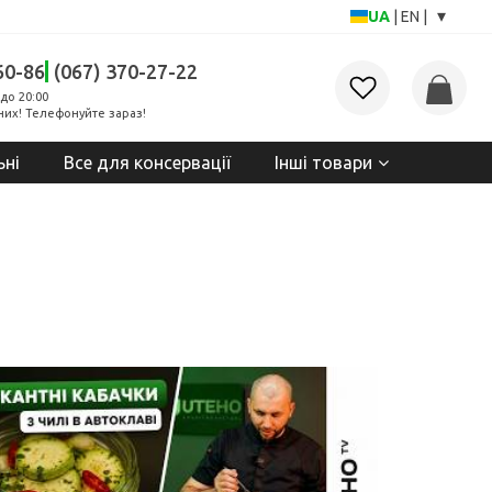
▾
UA
|
EN
|
60-86
(067) 370-27-22
до 20:00
них! Телефонуйте зараз!
ьні
Все для консервації
Інші товари