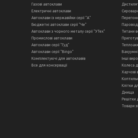
Газові автоклави
Дистиля
Електричні автоклави
Сироварн
Автоклави із нержавійки серії "А"
Перегонн
Бюджетні автоклави серії "Че"
Пароводя
Автоклави з чорного металу серії "УТех"
Титани в
Промислові автоклави
Приготув
Автоклави серії "Гуд"
Теплоак
Автоклави серії "Bingo"
Вакуумні
Комплектуючі для автоклавів
Інші вир
Все для консервації
Колеса д
Харчові 
Коптильн
Клітки д
Днища
Решітки 
Товари з