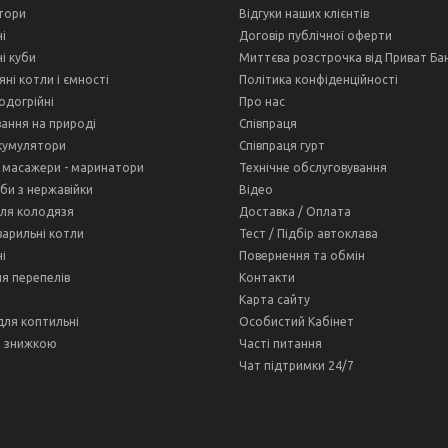
тори
Відгуки наших клієнтів
і
Договір публічної оферти
і куби
Миттєва розстрочка від Приват Ба
ні котли і ємності
Політика конфіденційності
одогрійні
Про нас
ання на природі
Співпраця
кумулятори
Співпраця гурт
 масажери - маринатори
Технічне обслуговування
оби з нержавійки
Відео
ля колодязя
Доставка / Оплата
варильні котли
Тест / Підбір автоклава
і
Повернення та обмін
ля перепелів
Контакти
Карта сайту
для коптильні
Особистий Кабінет
і знижкою
Часті питання
Чат підтримки 24/7