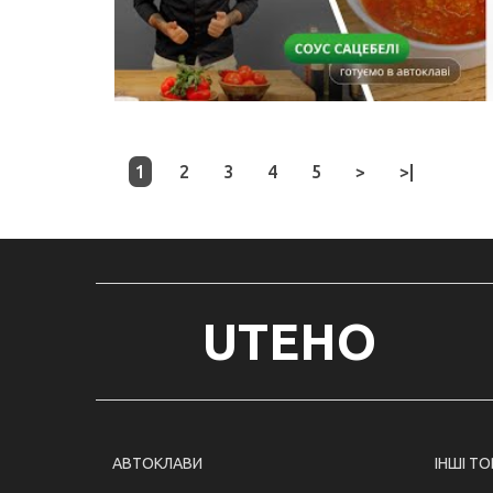
1
2
3
4
5
>
>|
UTEHO
АВТОКЛАВИ
ІНШІ Т