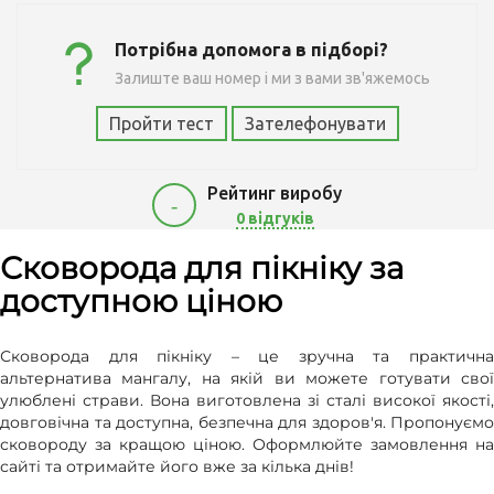
Потрібна допомога в підборі?
Залиште ваш номер і ми з вами зв'яжемось
Пройти тест
Зателефонувати
Рейтинг виробу
-
0 відгуків
640
Сковорода для пікніку за
доступною ціною
Сковорода для пікніку – це зручна та практична
альтернатива мангалу, на якій ви можете готувати свої
улюблені страви. Вона виготовлена зі сталі високої якості,
довговічна та доступна, безпечна для здоров'я. Пропонуємо
сковороду за кращою ціною. Оформлюйте замовлення на
сайті та отримайте його вже за кілька днів!