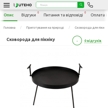
0
0
Опис
Відгуки
Питання та відповіді
Оплата і
Головна
Приготування на природі
Сковорода для пікнік
Сковорода для пікніку
-
0 відгуків