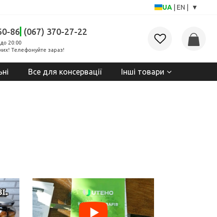
▾
UA
|
EN
|
60-86
(067) 370-27-22
до 20:00
них! Телефонуйте зараз!
ьні
Все для консервації
Інші товари