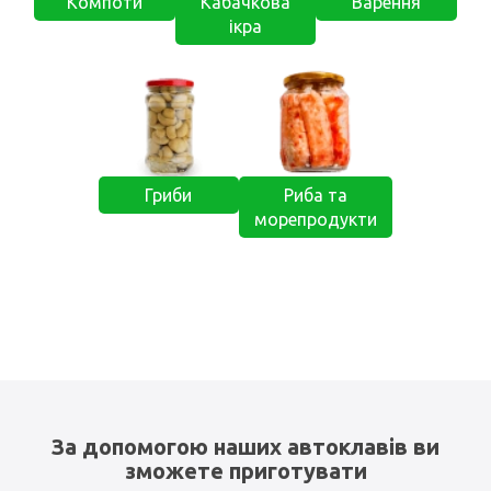
Компоти
Кабачкова
Варення
ікра
Гриби
Риба та
морепродукти
За допомогою наших автоклавів ви
зможете приготувати