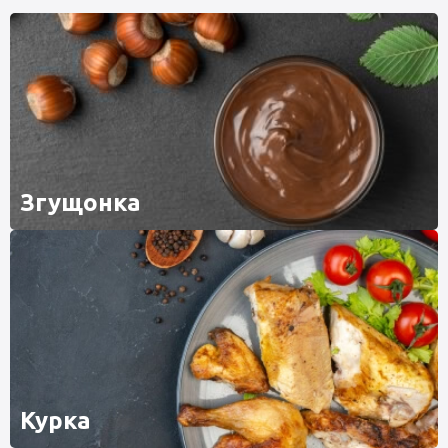
Згущонка
Курка