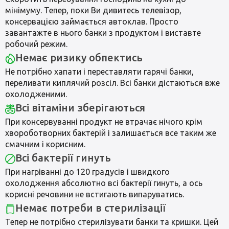
мінімуму. Тепер, поки Ви дивитесь телевізор,
консервацією займається автоклав. Просто
завантажте в нього банки з продуктом і виставте
робочий режим.
Немає ризику обпектись
Не потрібно хапати і переставляти гарячі банки,
переливати киплячий розсіл. Всі банки дістаються вже
охолодженими.
Всі вітаміни зберігаються
При консервуванні продукт не втрачає нічого крім
хвороботворних бактерій і залишається все таким же
смачним і корисним.
Всі бактерії гинуть
При нагріванні до 120 градусів і швидкого
охолодження абсолютно всі бактерії гинуть, а ось
корисні речовини не встигають випаруватись.
Немає потреби в стерилізації
Тепер не потрібно стерилізувати банки та кришки. Цей