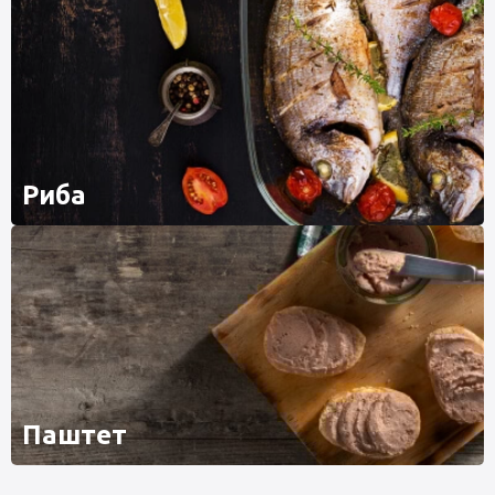
Риба
Паштет