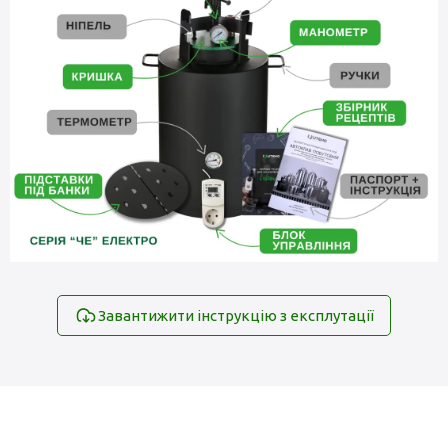
Завантижити інструкцію з експлутації