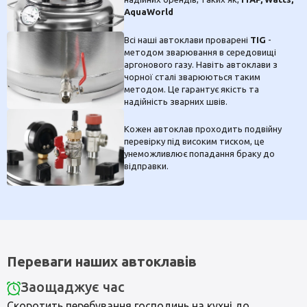
AquaWorld
Всі наші автоклави проварені
TIG
-
методом зварювання в середовищі
аргонового газу. Навіть автоклави з
чорної сталі зварюються таким
методом. Це гарантує якість та
надійність зварних швів.
Кожен автоклав проходить подвійну
перевірку під високим тиском, це
унеможливлює попадання браку до
відправки.
Переваги наших автоклавів
Заощаджує час
Скоротить перебування господинь на кухні до