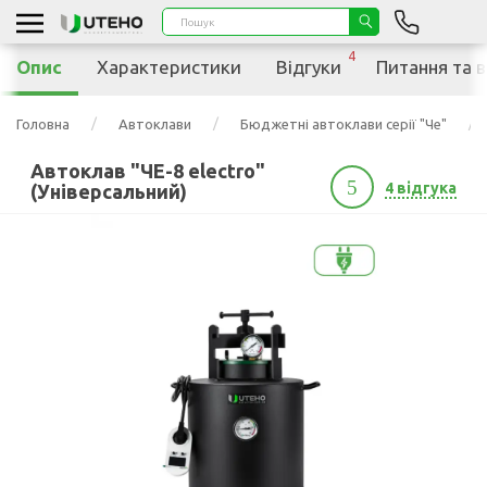
4
Опис
Характеристики
Відгуки
Питання та в
Головна
Автоклави
Бюджетні автоклави серії "Че"
Автоклав "ЧЕ-8 electro"
5
4 відгука
(Універсальний)