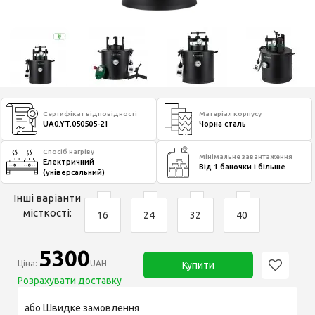
Сертифікат відповідності
Матеріал корпусу
UA0.YT.050505-21
Чорна сталь
Спосіб нагріву
Мінімальне завантаження
Електричний
Від 1 баночки і більше
(універсальний)
Інші варіанти
місткості:
16
24
32
40
5300
Ціна:
UAH
Купити
Розрахувати доставку
або Швидке замовлення