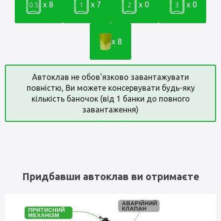
x 8
x 7
x 0
x 0
0.5
1
2
3
x 8
Автоклав не обов'язково завантажувати
повністю, Ви можете консервувати будь-яку
кількість баночок (від 1 банки до повного
завантаження)
Придбавши автоклав ви отримаєте