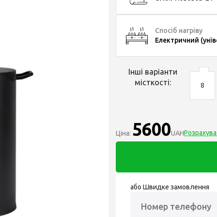
Спосіб нагріву
Електричний (уні
Інші варіанти
місткості:
8
5600
Розрахува
Ціна:
UAH
або Швидке замовлення