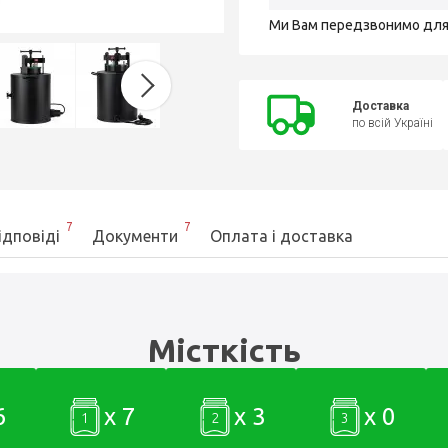
Ми Вам передзвонимо дл
Доставка
по всій Україні
7
7
ідповіді
Документи
Оплата і доставка
Місткість
6
x 7
x 3
x 0
1
2
3