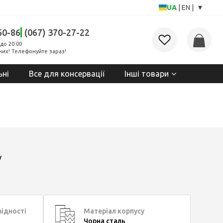
▾
UA
|
EN
|
60-86
(067) 370-27-22
до 20:00
них! Телефонуйте зараз!
ьні
Все для консервації
Інші товари
у
відності
Матеріал корпусу
Чорна сталь