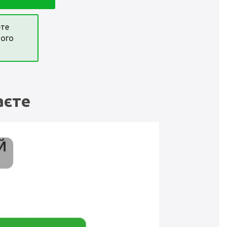
ете
ного
аєте