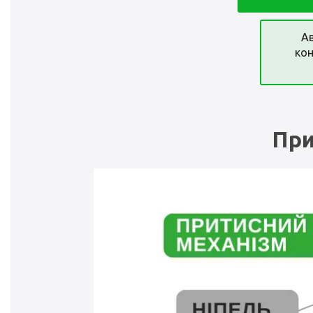
Ав
кон
При