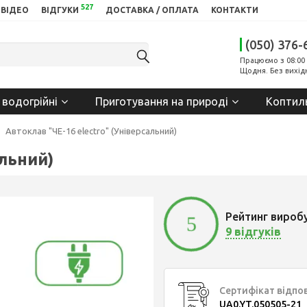
527
ВІДЕО
ВІДГУКИ
ДОСТАВКА / ОПЛАТА
КОНТАКТИ
(050) 376-
Працюємо з 08:00 
Щодня. Без вихід
 водогрійні
Приготування на природі
Коптил
Автоклав "ЧЕ-16 electro" (Універсальний)
альний)
Рейтинг вироб
5
9 відгуків
Сертифікат відпо
UA0.YT.050505-21