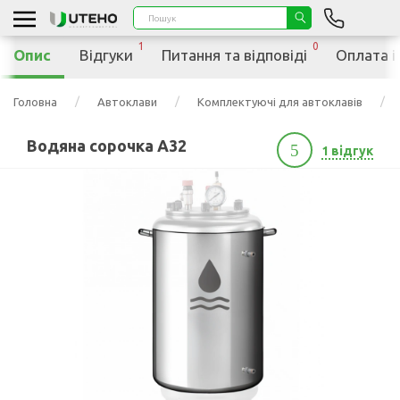
1
0
Опис
Відгуки
Питання та відповіді
Оплата і
Головна
Автоклави
Комплектуючі для автоклавів
Водяна сорочка A32
5
1 відгук