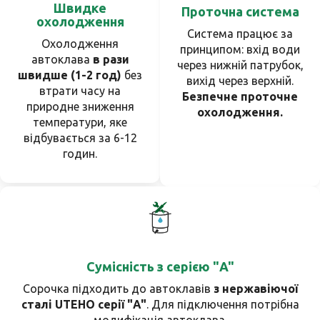
Швидке
Проточна система
охолодження
Система працює за
Охолодження
принципом: вхід води
автоклава
в рази
через нижній патрубок,
швидше (1-2 год)
без
вихід через верхній.
втрати часу на
Безпечне проточне
природне зниження
охолодження.
температури, яке
відбувається за 6-12
годин.
Сумісність з серією "A"
Сорочка підходить до автоклавів
з нержавіючої
сталі UTEHO серії "A"
. Для підключення потрібна