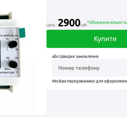
2900
*Обмежена кількість п
Ціна: :
uah
Купити
або Швидке замовлення
Ми Вам передзвонимо для оформленн