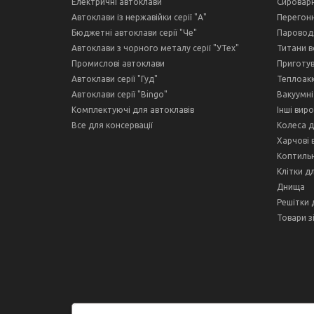
Електричні автоклави
Сироварн
Автоклави із нержавійки серії "А"
Перегонн
Бюджетні автоклави серії "Че"
Пароводя
Автоклави з чорного металу серії "УТех"
Титани в
Промислові автоклави
Приготув
Автоклави серії "Гуд"
Теплоак
Автоклави серії "Bingo"
Вакуумні
Комплектуючі для автоклавів
Інші вир
Все для консервації
Колеса д
Харчові 
Коптильн
Клітки д
Днища
Решітки 
Товари з