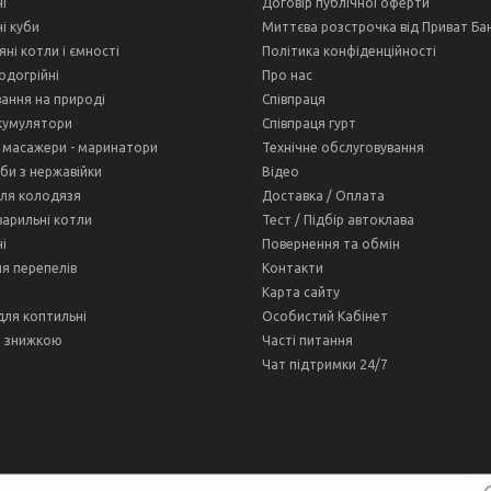
і
Договір публічної оферти
і куби
Миттєва розстрочка від Приват Ба
ні котли і ємності
Політика конфіденційності
одогрійні
Про нас
ання на природі
Співпраця
кумулятори
Співпраця гурт
 масажери - маринатори
Технічне обслуговування
оби з нержавійки
Відео
ля колодязя
Доставка / Оплата
варильні котли
Тест / Підбір автоклава
і
Повернення та обмін
ля перепелів
Контакти
Карта сайту
для коптильні
Особистий Кабінет
і знижкою
Часті питання
Чат підтримки 24/7