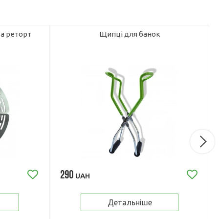
а реторт
Щипці для банок
290
UAH
Детальніше