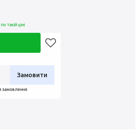
о такій ціні
Замовити
я замовлення