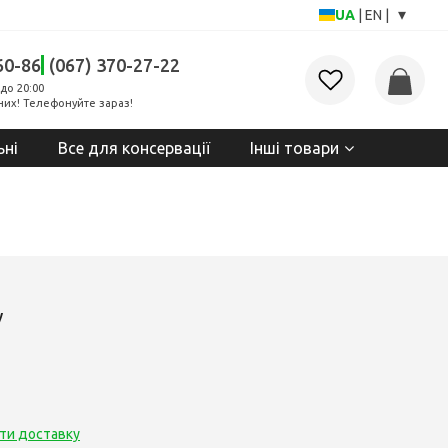
▾
UA
|
EN
|
60-86
(067) 370-27-22
до 20:00
них! Телефонуйте зараз!
ьні
Все для консервації
Інші товари
у
ти доставку