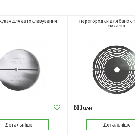
увач для автоклавування
Перегородки для банок т
пакетів
500
UAH
Детальніше
Детальніше