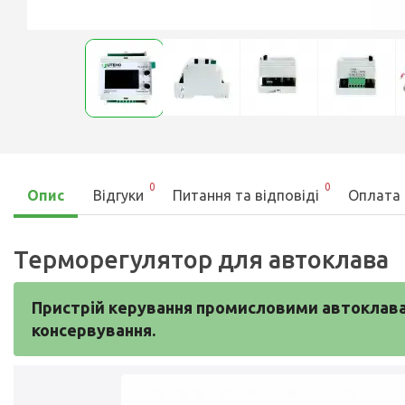
0
0
Опис
Відгуки
Питання та відповіді
Оплата 
Терморегулятор для автоклава
Пристрій керування промисловими автоклава
консервування.