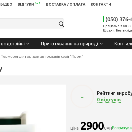
527
ВІДЕО
ВІДГУКИ
ДОСТАВКА / ОПЛАТА
КОНТАКТИ
(050) 376-
Працюємо з 08:00 
Щодня. Без вихід
 водогрійні
Приготування на природі
Коптил
Терморегулятор для автоклавів серії "Пром"
у
Рейтинг вироб
-
0 відгуків
2900
Розрахува
Ціна:
UAH