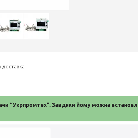
і доставка
ми “Укрпромтех”. Завдяки йому можна встановлюв