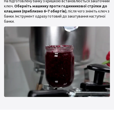
На підготовлену банку з кришкою встановлюється закаточний
ключ.
Оберніть машинку проти годинникової стрілки до
клацання (приблизно 6–7 обертів)
, після чого зніміть ключ з
банки. Інструмент одразу готовий до закатування наступної
банки.