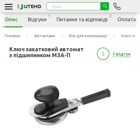
1
2
Опис
Відгуки
Питання та відповіді
Оплата і
Головна
Автоклави
Все для консервації
Ключ зак
Ключ закатковий автомат
5
1 відгук
з підшипником МЗА-П