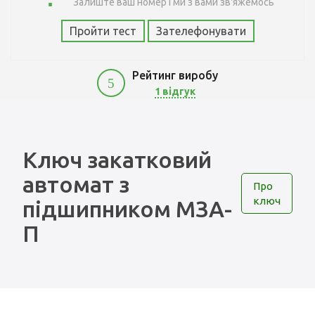
Залиште ваш номер і ми з вами зв'яжемось
Пройти тест
Зателефонувати
Рейтинг виробу
5
1 відгук
450
Ключ закатковий
автомат з
Про
ключ
підшипником МЗА-
П