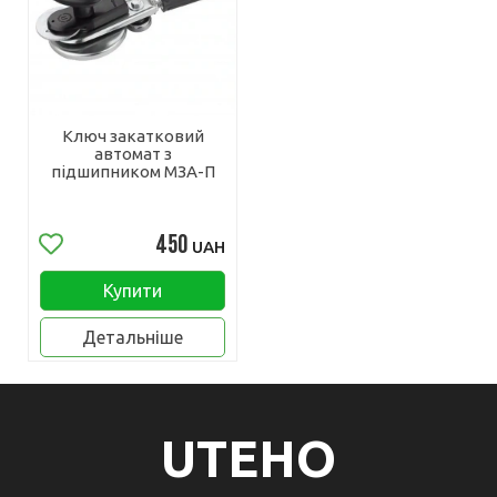
Ключ закатковий
автомат з
підшипником МЗА-П
450
UAH
Купити
Детальніше
UTEHO