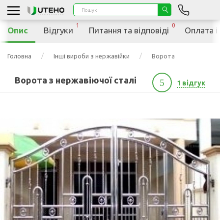
1
0
Опис
Відгуки
Питання та відповіді
Оплата і
Головна
Інші вироби з нержавійки
Ворота
Ворота з нержавіючої сталі
5
1 відгук