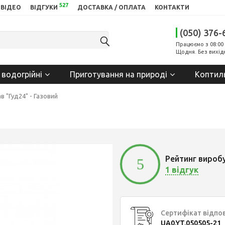
527
ВІДЕО
ВІДГУКИ
ДОСТАВКА / ОПЛАТА
КОНТАКТИ
(050) 376-
Працюємо з 08:00 
Щодня. Без вихід
 водогрійні
Приготування на природі
Коптил
в "Гуд24" - Газовий
Рейтинг вироб
5
1 відгук
Сертифікат відпо
UA0.YT.050505-21