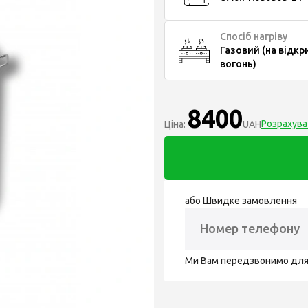
Спосіб нагріву
Газовий (на відкр
вогонь)
8400
Розрахува
Ціна:
UAH
або Швидке замовлення
Ми Вам передзвонимо дл