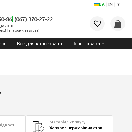
▾
UA
|
EN
|
60-86
(067) 370-27-22
до 20:00
них! Телефонуйте зараз!
ьні
Все для консервації
Інші товари
у
Матеріал корпусу
відності
Харчова нержавіюча сталь -