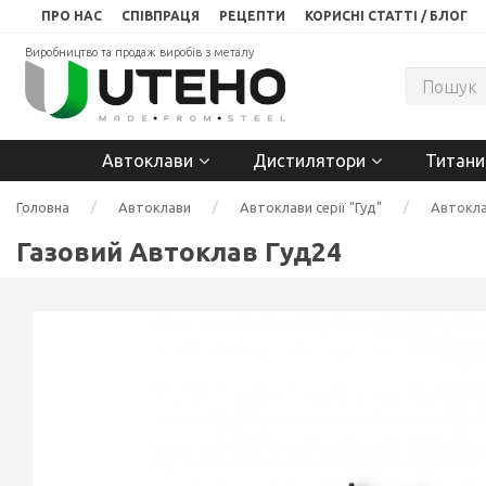
ПРО НАС
СПІВПРАЦЯ
РЕЦЕПТИ
КОРИСНІ СТАТТІ / БЛОГ
Виробництво та продаж виробів з металу
Автоклави
Дистилятори
Титани
Головна
Автоклави
Автоклави серії "Гуд"
Автокла
Газовий Автоклав Гуд24