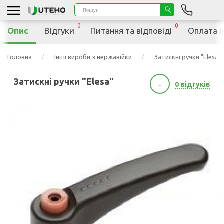
0
0
Опис
Відгуки
Питання та відповіді
Оплата і
Головна
Інші вироби з нержавійки
Затискні ручки "Elesa"
Затискні ручки "Elesa"
-
0 відгуків