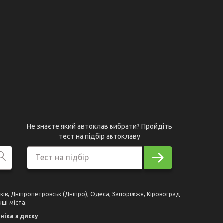
Не знаєте який автоклав вибрати? Пройдіть
тест на підбір автоклаву
Тест на підбір
рьків, Дніпропетровськ (Дніпро), Одеса, Запоріжжя, Кіровоград
нші міста.
ніка з диску