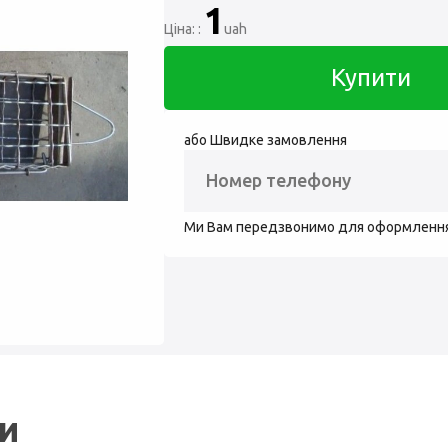
1
Ціна: :
uah
Купити
або Швидке замовлення
Ми Вам передзвонимо для оформленн
ли