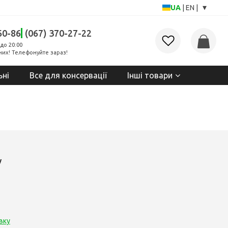
▾
UA
|
EN
|
60-86
(067) 370-27-22
до 20:00
них! Телефонуйте зараз!
ьні
Все для консервації
Інші товари
у
вку