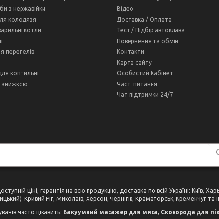
оби з нержавійки
Відео
ля колодязя
Доставка / Оплата
варильні котли
Тест / Підбір автоклава
і
Повернення та обмін
ля перепелів
Контакти
Карта сайту
для коптильні
Особистий Кабінет
і знижкою
Часті питання
Чат підтримки 24/7
тупній ціні, гарантія на всю продукцію, доставка по всій Україні: Київ, Ха
цький), Кривий Ріг, Миколаїв, Херсон, Чернігів, Краматорськ, Кременчуг та і
увачів часто цікавить:
Вакуумний масажер для мяса
,
Сковорода для пік