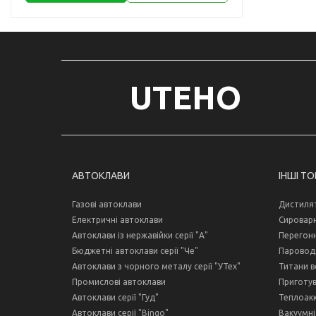
UTEHO
АВТОКЛАВИ
ІНШІ Т
Газові автоклави
Дистиля
Електричні автоклави
Сироварн
Автоклави із нержавійки серії "А"
Перегонн
Бюджетні автоклави серії "Че"
Пароводя
Автоклави з чорного металу серії "УТех"
Титани в
Промислові автоклави
Приготув
Автоклави серії "Гуд"
Теплоак
Автоклави серії "Bingo"
Вакуумні