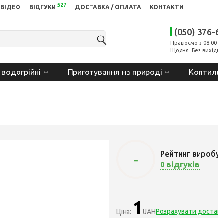
527
ВІДЕО
ВІДГУКИ
ДОСТАВКА / ОПЛАТА
КОНТАКТИ
(050) 376-
Працюємо з 08:00 
Щодня. Без вихід
 водогрійні
Приготування на природі
Коптил
Рейтинг вироб
-
0 відгуків
1
Розрахувати доста
Ціна:
UAH