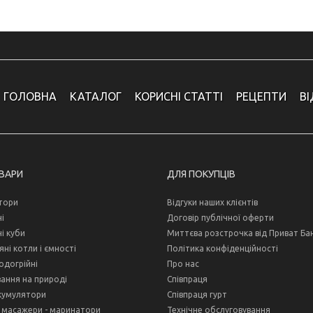
ГОЛОВНА
КАТАЛОГ
КОРИСНІ СТАТТІ
РЕЦЕПТИ
В
ОВАРИ
ДЛЯ ПОКУПЦІВ
тори
Відгуки наших клієнтів
і
Договір публічної оферти
і куби
Миттєва розстрочка від Приват Ба
ні котли і ємності
Політика конфіденційності
одогрійні
Про нас
ання на природі
Співпраця
кумулятори
Співпраця гурт
 масажери - маринатори
Технічне обслуговування