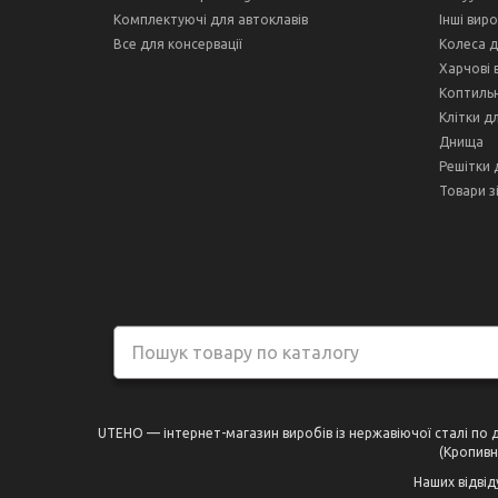
Комплектуючі для автоклавів
Інші вир
Все для консервації
Колеса д
Харчові 
Коптильн
Клітки д
Днища
Решітки 
Товари з
UTEHO — інтернет-магазин виробів із нержавіючої сталі по дос
(Кропивни
Наших відвід