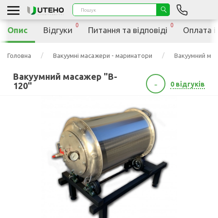
0
0
Опис
Відгуки
Питання та відповіді
Оплата і
Головна
Вакуумні масажери - маринатори
Вакуумний мас
Вакуумний масажер "B-
-
0 відгуків
120"