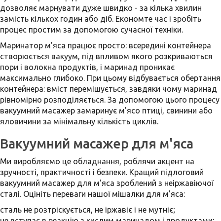
дозволяє марнувати дуже швидко - за кілька хвилин
замість кількох годин або діб. Економте час і зробіть
процес простим за допомогою сучасної техніки.
Маринатор м'яса працює просто: всередині контейнера
створюється вакуум, під впливом якого розкриваються
пори і волокна продуктів, і маринад проникає
максимально глибоко. При цьому відбувається обертання
контейнера: вміст перемішується, завдяки чому маринад
рівномірно розподіляється. За допомогою цього процесу
вакуумний масажер замаринує м'ясо птиці, свинини або
яловичини за мінімальну кількість циклів.
Вакуумний масажер для м'яса
Ми виробляємо це обладнання, роблячи акцент на
зручності, практичності і безпеки. Кращий підлоговий
вакуумний масажер для м'яса зроблений з неіржавіючої
сталі. Оцініть переваги нашої мішалки для м'яса:
сталь не розтріскується, не іржавіє і не мутніє;
не вступає в реакцію з кислим маринадом і продуктами;