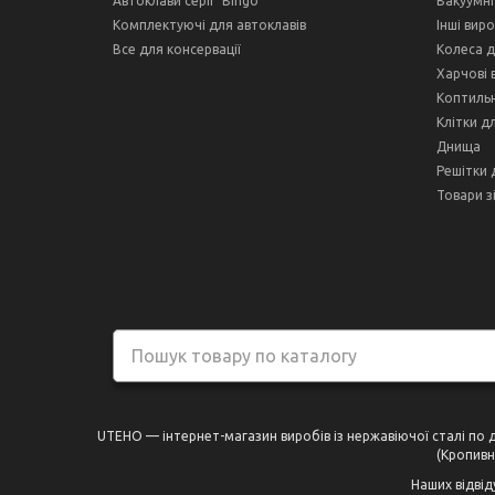
Автоклави серії "Bingo"
Вакуумні
Комплектуючі для автоклавів
Інші вир
Все для консервації
Колеса д
Харчові 
Коптильн
Клітки д
Днища
Решітки 
Товари з
UTEHO — інтернет-магазин виробів із нержавіючої сталі по дос
(Кропивни
Наших відвід