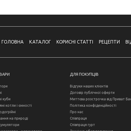
ГОЛОВНА
КАТАЛОГ
КОРИСНІ СТАТТІ
РЕЦЕПТИ
В
ОВАРИ
ДЛЯ ПОКУПЦІВ
тори
Відгуки наших клієнтів
і
Договір публічної оферти
і куби
Миттєва розстрочка від Приват Ба
ні котли і ємності
Політика конфіденційності
одогрійні
Про нас
ання на природі
Співпраця
кумулятори
Співпраця гурт