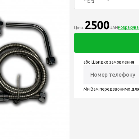
2500
Розрахува
Ціна:
UAH
або Швидке замовлення
Ми Вам передзвонимо дл