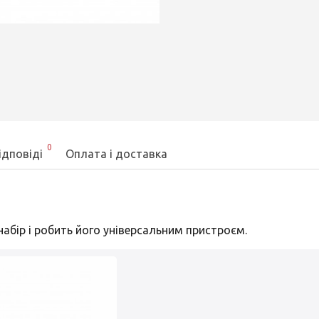
0
ідповіді
Оплата і доставка
абір і робить його універсальним пристроєм.