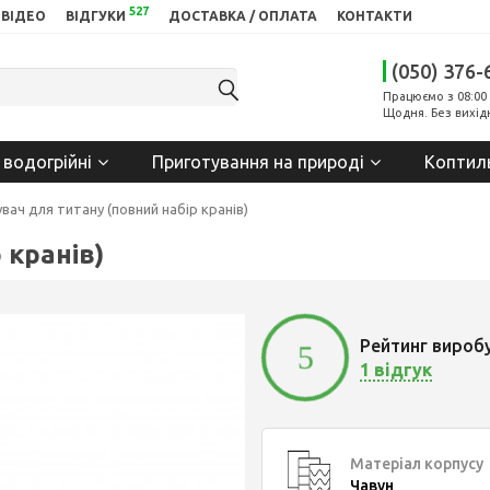
527
ВІДЕО
ВІДГУКИ
ДОСТАВКА / ОПЛАТА
КОНТАКТИ
(050) 376-
Працюємо з 08:00 
Щодня. Без вихід
 водогрійні
Приготування на природі
Коптил
вач для титану (повний набір кранів)
 кранів)
Рейтинг вироб
5
1 відгук
Матеріал корпусу
Чавун