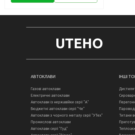
UTEHO
АВТОКЛАВИ
ІНШІ Т
Газові автоклави
Дистиля
Електричні автоклави
Сироварн
Автоклави із нержавійки серії "А"
Перегонн
Бюджетні автоклави серії "Че"
Пароводя
Автоклави з чорного металу серії "УТех"
Титани в
Промислові автоклави
Приготув
Автоклави серії "Гуд"
Теплоак