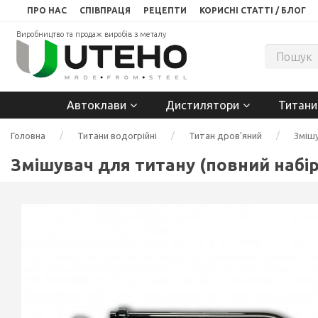
ПРО НАС
СПІВПРАЦЯ
РЕЦЕПТИ
КОРИСНІ СТАТТІ / БЛОГ
Виробництво та продаж виробів з металу
Автоклави
Дистилятори
Титани
Головна
Титани водогрійні
Титан дров'яний
Змішу
Змішувач для титану (повний набір