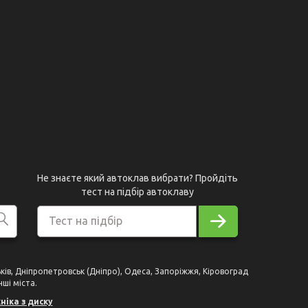
Не знаєте який автоклав вибрати? Пройдіть
тест на підбір автоклаву
Тест на підбір
рьків, Дніпропетровськ (Дніпро), Одеса, Запоріжжя, Кіровоград
нші міста.
ніка з диску