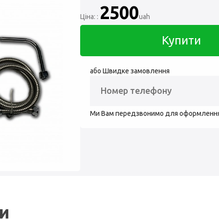
2500
Ціна: :
uah
Купити
або Швидке замовлення
Ми Вам передзвонимо для оформленн
ли