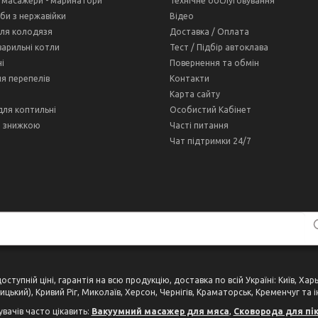
 масажери - маринатори
Технічне обслуговування
оби з нержавійки
Відео
ля колодязя
Доставка / Оплата
варильні котли
Тест / Підбір автоклава
і
Повернення та обмін
ля перепелів
Контакти
Карта сайту
для коптильні
Особистий Кабінет
і знижкою
Часті питання
Чат підтримки 24/7
тупній ціні, гарантія на всю продукцію, доставка по всій Україні: Київ, Ха
цький), Кривий Ріг, Миколаїв, Херсон, Чернігів, Краматорськ, Кременчуг та і
увачів часто цікавить:
Вакуумний масажер для мяса
,
Сковорода для пік