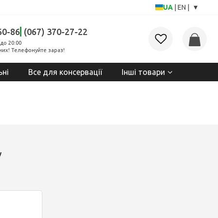
▾
UA
|
EN
|
60-86
(067) 370-27-22
до 20:00
них! Телефонуйте зараз!
ьні
Все для консервації
Інші товари
у