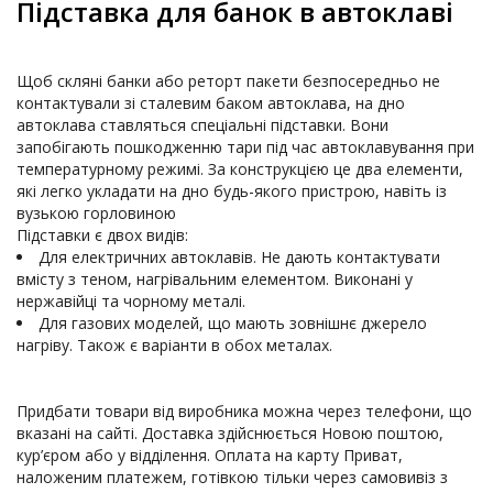
Підставка для банок в автоклаві
Щоб скляні банки або реторт пакети безпосередньо не 
контактували зі сталевим баком автоклава, на дно 
автоклава ставляться спеціальні підставки. Вони 
запобігають пошкодженню тари під час автоклавування при 
температурному режимі. За конструкцією це два елементи, 
які легко укладати на дно будь-якого пристрою, навіть із 
вузькою горловиною

Підставки є двох видів:
Для електричних автоклавів. Не дають контактувати 
вмісту з теном, нагрівальним елементом. Виконані у 
нержавійці та чорному металі.
Для газових моделей, що мають зовнішнє джерело 
нагріву. Також є варіанти в обох металах.
Придбати товари від виробника можна через телефони, що 
вказані на сайті. Доставка здійснюється Новою поштою, 
кур’єром або у відділення. Оплата на карту Приват, 
наложеним платежем, готівкою тільки через самовивіз з 