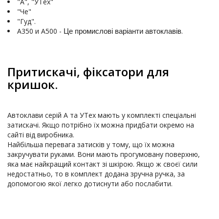
"А", "УТех"
"Че"
"Гуд". 
А350 и А500 - 
. 
Це промислові варіанти автоклавів
Притискачі, фіксатори для
кришок.
Автоклави серій А та УТех мають у комплекті спеціальні 
затискачі. Якщо потрібно їх можна придбати окремо на 
сайті від виробника.

Найбільша перевага затисків у тому, що їх можна 
закручувати руками. Вони мають прогумовану поверхню, 
яка має найкращий контакт зі шкірою. Якщо ж своєї сили 
недостатньо, то в комплект додана зручна ручка, за 
допомогою якої легко дотиснути або послабити.
