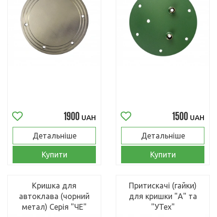
1900
1500
UAH
UAH
Детальніше
Детальніше
Купити
Купити
Кришка для
Притискачі (гайки)
автоклава (чорний
для кришки "А" та
метал) Серія "ЧЕ"
"УТех"