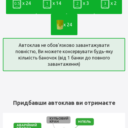
x 24
x 14
x 3
x 2
0.5
1
2
3
x 24
Автоклав не обов'язково завантажувати
повністю, Ви можете консервувати будь-яку
кількість баночок (від 1 банки до повного
завантаження)
Придбавши автоклав ви отримаєте