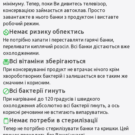
мінімуму. Тепер, поки Ви дивитесь телевізор,
консервацією займається автоклав. Просто
завантажте в нього банки з продуктом і виставте
робочий режим.
Немає ризику обпектись
Не потрібно хапати і переставляти гарячі банки,
переливати киплячий розсіл. Всі банки дістаються вже
охолодженими.
Всі вітаміни зберігаються
При консервуванні продукт не втрачає нічого крім
хвороботворних бактерій і залишається все таким же
смачним і корисним.
Всі бактерії гинуть
При нагріванні до 120 градусів і швидкого
охолодження абсолютно всі бактерії гинуть, а ось
корисні речовини не встигають випаруватись.
Немає потреби в стерилізації
Тепер не потрібно стерилізувати банки та кришки. Цей