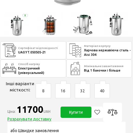
Матеріал корпусу
Сертифікат відповідності
Харчова нержавіюча сталь -
UA0.YT.050505-21
Aisi 304
Спосіб нагріву
Мінімальне завантаження
Електричний
Від 1 баночки і більше
(універсальний)
Інші варіанти
місткості:
8
16
32
40
11700
Ціна:
UAH
Купити
Розрахувати доставку
або Швидке замовлення