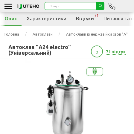
71
Опис
Характеристики
Відгуки
Питання та в
Головна
Автоклави
Автоклави із нержавійки серії "А"
Автоклав "А24 electro"
5
71 відгук
(Універсальний)