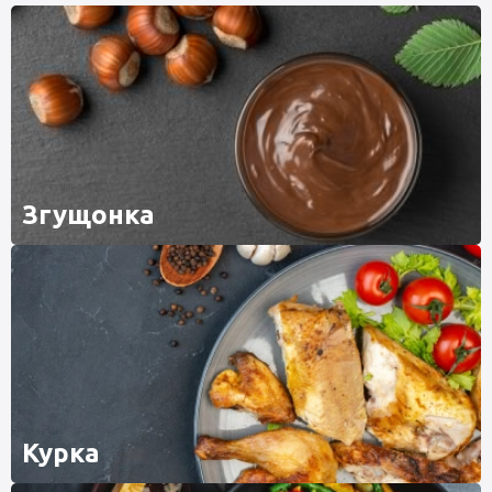
Згущонка
Курка