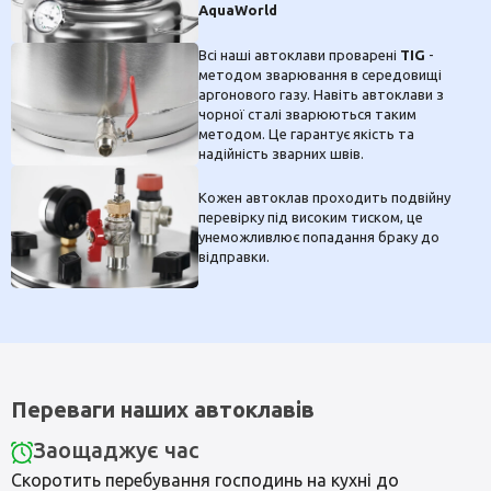
AquaWorld
Всі наші автоклави проварені
TIG
-
методом зварювання в середовищі
аргонового газу. Навіть автоклави з
чорної сталі зварюються таким
методом. Це гарантує якість та
надійність зварних швів.
Кожен автоклав проходить подвійну
перевірку під високим тиском, це
унеможливлює попадання браку до
відправки.
Переваги наших автоклавів
Заощаджує час
Скоротить перебування господинь на кухні до