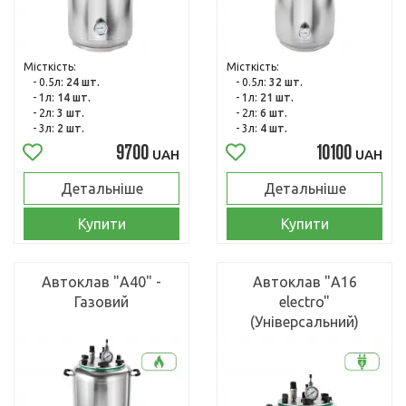
Місткість:
Місткість:
- 0.5л:
24 шт.
- 0.5л:
32 шт.
- 1л:
14 шт.
- 1л:
21 шт.
- 2л:
3 шт.
- 2л:
6 шт.
- 3л:
2 шт.
- 3л:
4 шт.
9700
10100
UAH
UAH
Детальніше
Детальніше
Купити
Купити
Автоклав "А40" -
Автоклав "А16
Газовий
electro"
(Універсальний)