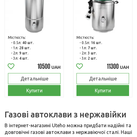
Місткість:
Місткість:
- 0.5л:
40 шт.
- 0.5л:
16 шт.
- 1л:
28 шт.
- 1л:
7 шт.
- 2л:
9 шт.
- 2л:
3 шт.
- 3л:
4 шт.
- 3л:
2 шт.
10500
11300
UAH
UAH
Детальніше
Детальніше
Купити
Купити
Газові автоклави з нержавійки
В інтернет-магазині Uteho можна придбати надійні та
довговічні газові автоклави з нержавіючої сталі. Наші