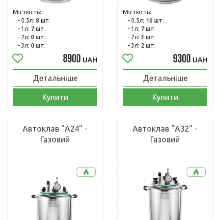
Місткість:
Місткість:
- 0.5л:
8 шт.
- 0.5л:
16 шт.
- 1л:
7 шт.
- 1л:
7 шт.
- 2л:
0 шт.
- 2л:
3 шт.
- 3л:
0 шт.
- 3л:
2 шт.
8900
9300
UAH
UAH
Детальніше
Детальніше
Купити
Купити
Автоклав "А24" -
Автоклав "А32" -
Газовий
Газовий