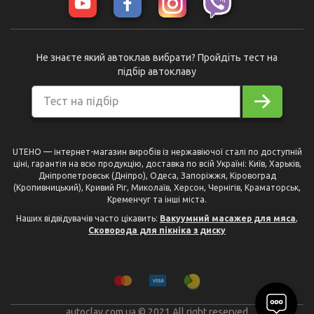
Не знаєте який автоклав вибрати? Пройдіть тест на
підбір автоклаву
Тест на підбір
UTEHO — інтернет-магазин виробів із нержавіючої сталі по доступній
ціні, гарантія на всю продукцію, доставка по всій Україні: Київ, Харьків,
Дніпропетровськ (Дніпро), Одеса, Запоріжжя, Кіровоград
(Кропивницький), Кривий Ріг, Миколаїв, Херсон, Чернігів, Краматорськ,
Кременчуг та інші міста.
Наших відвідувачів часто цікавить:
Вакуумний масажер для мяса
,
Сковорода для пікніка з диску
autoclav.com.ua © 2021 All right reserved