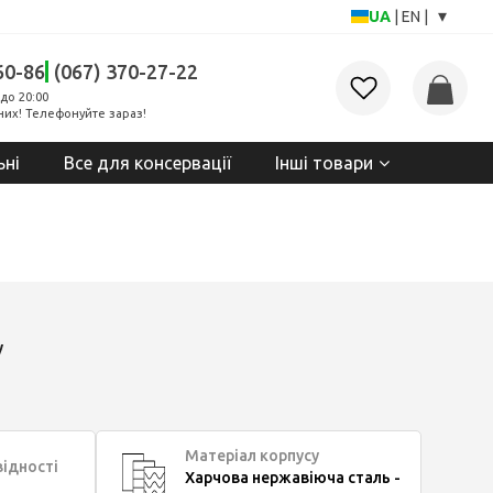
▾
UA
|
EN
|
60-86
(067) 370-27-22
до 20:00
них! Телефонуйте зараз!
ьні
Все для консервації
Інші товари
у
Матеріал корпусу
відності
Харчова нержавіюча сталь -