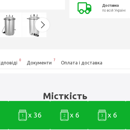
Доставка
по всій Україні
0
7
ідповіді
Документи
Оплата і доставка
Місткість
x 36
x 6
x 6
1
2
3