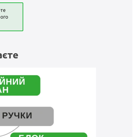
ете
ного
аєте