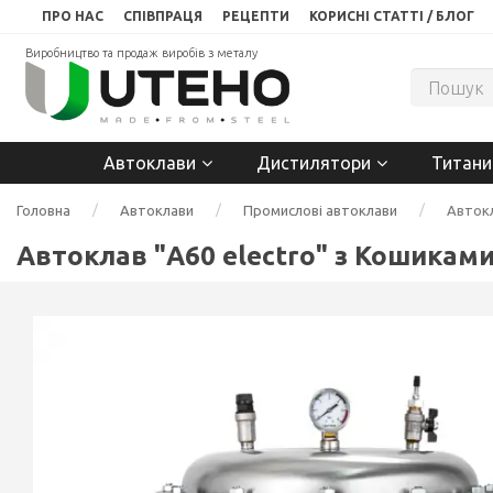
ПРО НАС
СПІВПРАЦЯ
РЕЦЕПТИ
КОРИСНІ СТАТТІ / БЛОГ
Виробництво та продаж виробів з металу
Автоклави
Дистилятори
Титани
Головна
Автоклави
Промислові автоклави
Автокл
Автоклав "А60 electro" з Кошикам