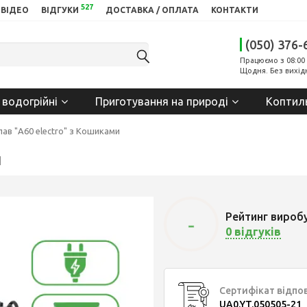
527
ВІДЕО
ВІДГУКИ
ДОСТАВКА / ОПЛАТА
КОНТАКТИ
(050) 376-
Працюємо з 08:00 
Щодня. Без вихід
 водогрійні
Приготування на природі
Коптил
ав "А60 electro" з Кошиками
и
Рейтинг вироб
-
0 відгуків
Сертифікат відпо
UA0.YT.050505-21