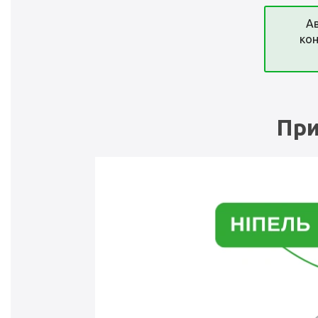
Ав
кон
При