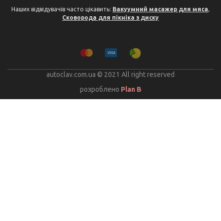
Наших відвідувачів часто цікавить:
Вакуумний масажер для мяса
,
Сковорода для пікніка з диску
autoclav.com.ua © 2021 All right reserved
розроблено
Plan B