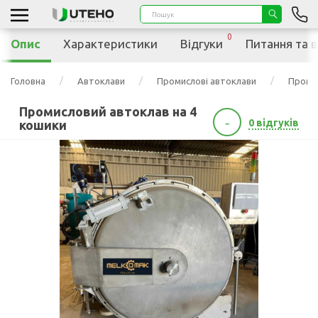
0
Опис
Характеристики
Відгуки
Питання та в
Головна
Автоклави
Промислові автоклави
Проми
Промисловий автоклав на 4
-
0 відгуків
кошики