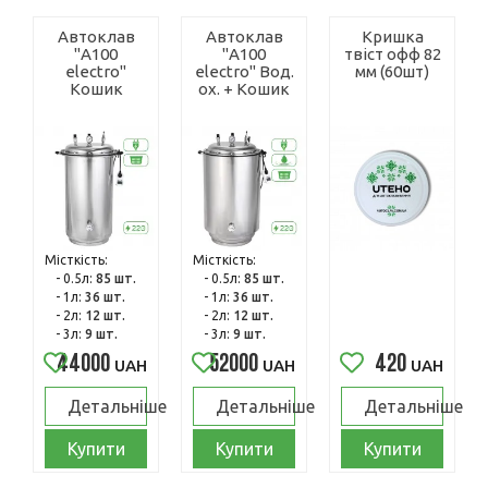
Автоклав
Автоклав
Кришка
"А100
"А100
твіст офф 82
electro"
electro" Вод.
мм (60шт)
Кошик
ох. + Кошик
Місткість:
Місткість:
- 0.5л:
85 шт.
- 0.5л:
85 шт.
- 1л:
36 шт.
- 1л:
36 шт.
- 2л:
12 шт.
- 2л:
12 шт.
- 3л:
9 шт.
- 3л:
9 шт.
44000
52000
420
UAH
UAH
UAH
Детальніше
Детальніше
Детальніше
Купити
Купити
Купити