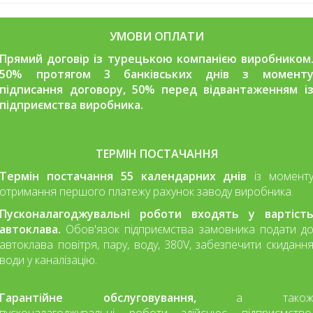
УМОВИ ОПЛАТИ
Прямий договір із турецькою компанією виробником
50% протягом 3 банківських днів з момент
підписання договору, 50% перед відвантаженням і
підприємства виробника.
ТЕРМІН ПОСТАЧАННЯ
Термін постачання 55 календарних днів
із момент
отримання першого платежу рахунок заводу виробника.
Пусконалагоджувальні роботи входять у вартіст
автоклава.
Обов'язок підприємства замовника подати д
автоклава повітря, пару, воду, 380V, забезпечити скиданн
води у каналізацію.
Гарантійне обслуговування,
а тако
пусконалагоджувальні роботи здійснює підприємство