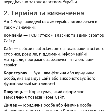
передбачено законодавством України.
2. Терміни та визначення
У цій Угоді наведені нижче терміни вживаються в
такому значенні:
Компанія —
ТОВ «Утехо», власник та адміністратор
Сайту.
Сайт —
вебсайт autoclav.com.ua, включаючи всі його
сторінки, розділи, піддомени, інформаційні
матеріали, програмне забезпечення та онлайн-
сервіси.
Користувач —
будь-яка фізична або юридична
особа, яка відвідує Сайт або використовує його
функціональні можливості.
Покупець —
Користувач, який оформлює
замовлення товарів через Сайт.
Дилер —
юридична особа або фізична особа-
підприємець, яка співпрацює з Компанією на умовах