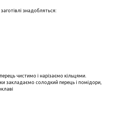
заготівлі знадобляться:
ерець чистимо і нарізаємо кільцями.
анки закладаємо солодкий перець і помідори,
оклаві