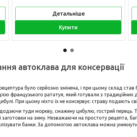
Детальніше
Купити
ання автоклава для консервації
 рецептура було серйозно змінена, і при цьому склад став 
ацією французького рататуя, який готували з традиційних 
ибулі. При цьому ніхто їх не консервує: страву подають св
 додаючи туди моркву, смажену цибулю, гострий перець. 
і заготовки на зиму. Незважаючи на простоту рецепта, ба
ерилізувати банки. За допомогою автоклава можна уникну