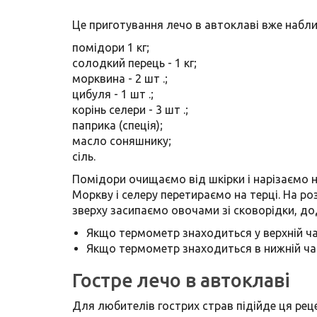
Це приготування лечо в автоклаві вже набли
помідори 1 кг;
солодкий перець - 1 кг;
морквина - 2 шт .;
цибуля - 1 шт .;
корінь селери - 3 шт .;
паприка (спеція);
масло соняшнику;
сіль.
Помідори очищаємо від шкірки і нарізаємо 
Моркву і селеру перетираємо на терці. На ро
зверху засипаємо овочами зі сковорідки, дод
Якщо термометр знаходиться у верхній час
Якщо термометр знаходиться в нижній част
Гостре лечо в автоклаві
Для любителів гострих страв підійде ця реце