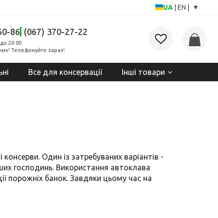
▾
UA
|
EN
|
60-86
(067) 370-27-22
до 20:00
них! Телефонуйте зараз!
ьні
Все для консервації
Інші товари
і консерви. Один із затребуваних варіантів -
аших господинь. Використання автоклава
ції порожніх банок. Завдяки цьому час на