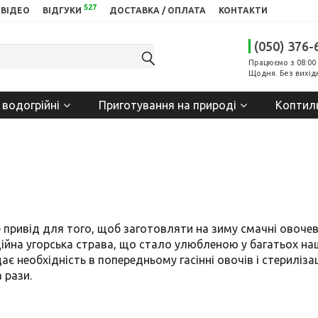
527
ВІДЕО
ВІДГУКИ
ДОСТАВКА / ОПЛАТА
КОНТАКТИ
(050) 376-
Працюємо з 08:00 
Щодня. Без вихід
 водогрійні
Приготування на природі
Коптил
 це привід для того, щоб заготовляти на зиму смачні овочев
ційна угорська страва, що стало улюбленою у багатьох н
є необхідність в попередньому гасінні овочів і стериліза
 рази.