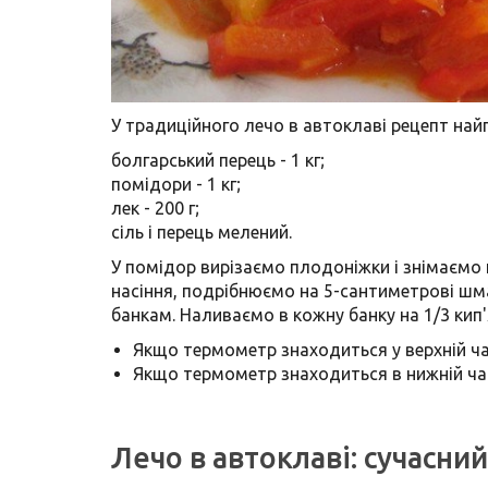
У традиційного лечо в автоклаві рецепт найп
болгарський перець - 1 кг;
помідори - 1 кг;
лек - 200 г;
сіль і перець мелений.
У помідор вирізаємо плодоніжки і знімаємо 
насіння, подрібнюємо на 5-сантиметрові шм
банкам. Наливаємо в кожну банку на 1/3 кип
Якщо термометр знаходиться у верхній час
Якщо термометр знаходиться в нижній част
Лечо в автоклаві: сучасни