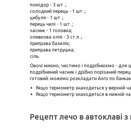
помідор - 3 шт .;
солодкий перець - 1 шт .;
цибуля - 1 шт .;
перець чилі - 1 шт .;
часник - 1 головка;
оливкова олія - ​​3 ст.л .;
приправа базилік;
приправа петрушка;
сіль.
Овочі миємо, чистимо і подрібнюємо - для 
подрібнений часник і дрібно порізаний перец
готовий: можемо розкладати його по банкам 
Якщо термометр знаходиться у верхній час
Якщо термометр знаходиться в нижній част
Рецепт лечо в автоклаві з