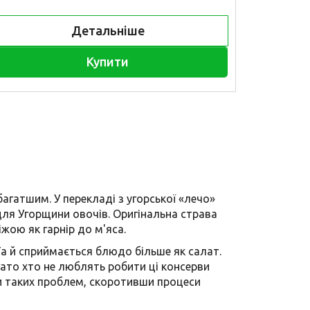
Детальніше
Купити
багатшим. У перекладі з угорської «лечо»
для Угорщини овочів. Оригінальна страва
іжою як гарнір до м'яса.
Та й сприймається блюдо більше як салат.
гато хто не люблять робити ці консерви
ти таких проблем, скоротивши процеси