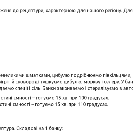
жене до рецептури, характерною для нашого регіону. Для 
невеликими шматками, цибулю подрібнюємо півкільцями, п
зігрітій сковороді тушкуємо цибулю, моркву і селеру. У б
аємо спеції і сіль. Банки закриваємо і стерилізуємо в авт
тині ємності – готуємо 15 хв. при 100 градусах.
ині ємності – готуємо 15 хв. при 110 градусах.
птура. Складові на 1 банку: