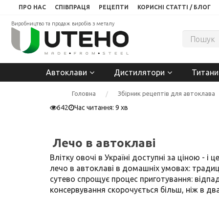
ПРО НАС
СПІВПРАЦЯ
РЕЦЕПТИ
КОРИСНІ СТАТТІ / БЛОГ
Виробництво та продаж виробів з металу
Автоклави
Дистилятори
Титани
Головна
Збірник рецептів для автоклава
642
Час читання: 9 хв
Лечо в автоклаві
Влітку овочі в Україні доступні за ціною - і
лечо в автоклаві в домашніх умовах: тради
сутево спрощує процес приготування: відпада
консервування скорочується більш, ніж в два