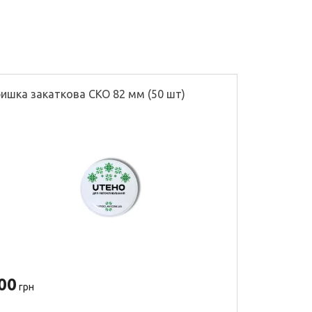
ишка закаткова СКО 82 мм (50 шт)
Перегородк
00
500
грн
грн