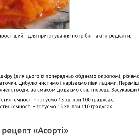
ростіший - для приготування потрібні такі інгредієнти:
шкіру (для цього їх попередньо обдаємо окропом), ріжемо
аточки. Цибулю чистимо і нарізаємо півкільцями. Перемі
'яченої води, за смаком додаємо сіль і перець. Засукавши
тині ємності – готуємо 15 хв. при 100 градусах.
ині ємності – готуємо 15 хв. при 110 градусах.
й рецепт «Асорті»