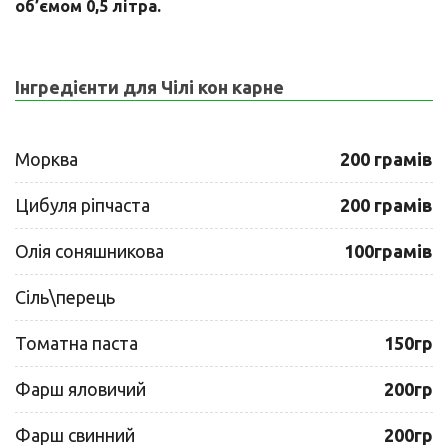
об’ємом 0,5 літра.
Інгредієнти для Чілі кон карне
Морква
200 грамів
Цибуля ріпчаста
200 грамів
Олія соняшникова
100грамів
Сіль\перець
Томатна паста
150гр
Фарш яловичий
200гр
Фарш свинний
200гр