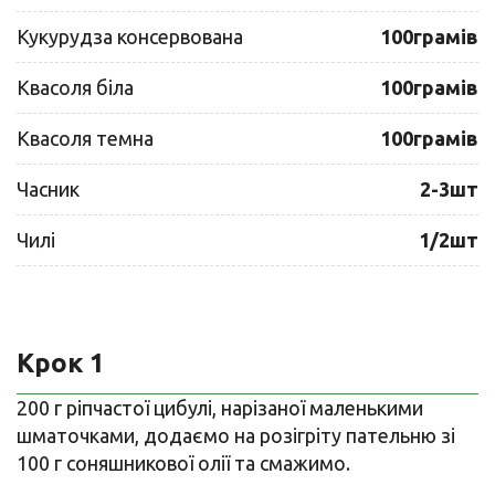
Кукурудза консервована
100грамів
Квасоля біла
100грамів
Квасоля темна
100грамів
Часник
2-3шт
Чилі
1/2шт
Крок 1
200 г ріпчастої цибулі, нарізаної маленькими
шматочками, додаємо на розігріту пательню зі
100 г соняшникової олії та смажимо.