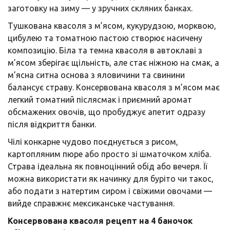
заготовку на зиму — у зручних скляних банках.
Тушкована квасоля з м’ясом, кукурудзою, морквою,
цибулею та томатною пастою створює насичену
композицію. Біла та темна квасоля в автоклаві з
м’ясом зберігає щільність, але стає ніжною на смак, а
м’ясна ситна основа з яловичини та свинини
балансує страву. Консервована квасоля з м’ясом має
легкий томатний післясмак і приємний аромат
обсмажених овочів, що пробуджує апетит одразу
після відкриття банки.
Чілі конкарне чудово поєднується з рисом,
картопляним пюре або просто зі шматочком хліба.
Страва ідеальна як повноцінний обід або вечеря. Її
можна використати як начинку для буріто чи такос,
або подати з натертим сиром і свіжими овочами —
вийде справжнє мексиканське частування.
Консервована квасоля рецепт на 4 баночок