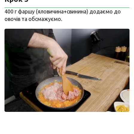
400 г фаршу (яловичина+свинина) додаємо до
овочів та обсмажуємо.