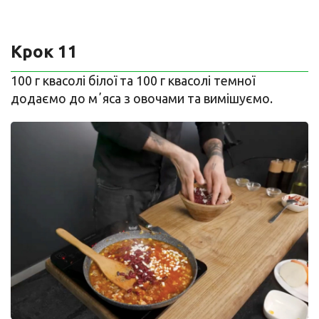
Крок 11
100 г квасолі білої та 100 г квасолі темної
додаємо до мʼяса з овочами та вимішуємо.