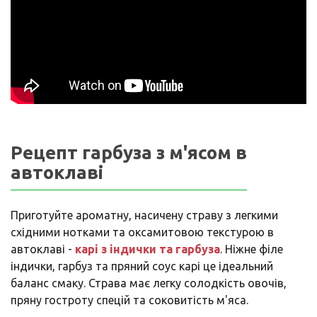
Рецепт гарбуза з м'ясом в
автоклаві
Приготуйте ароматну, насичену страву з легкими
східними нотками та оксамитовою текстурою в
автоклаві -
карі з індички та гарбуза
. Ніжне філе
індички, гарбуз та пряний соус карі це ідеальний
баланс смаку. Страва має легку солодкість овочів,
пряну гостроту спецій та соковитість м'яса.