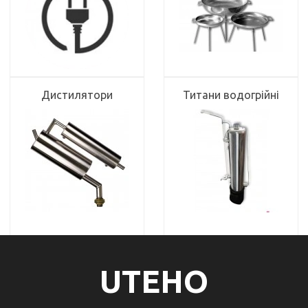
Дистилятори
Титани водогрійні
UTEHO