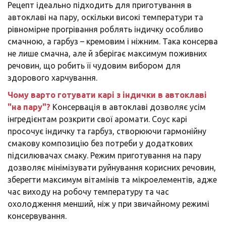
Рецепт ідеально підходить для приготування в
автоклаві на пару, оскільки високі температури та
рівномірне прогрівання роблять індичку особливо
смачною, а гарбуз – кремовим і ніжним. Така консерва
не лише смачна, але й зберігає максимум поживних
речовин, що робить її чудовим вибором для
здорового харчування.
Чому варто готувати карі з індички в автоклаві
"на пару"?
Консервація в автоклаві дозволяє усім
інгредієнтам розкрити свої аромати. Соус карі
просочує індичку та гарбуз, створюючи гармонійну
смакову композицію без потреби у додаткових
підсилювачах смаку. Режим приготування на пару
дозволяє мінімізувати руйнування корисних речовин,
зберегти максимум вітамінів та мікроелементів, адже
час виходу на робочу температуру та час
охолодження менший, ніж у при звичайному режимі
консервування.