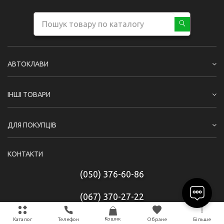
АВТОКЛАВИ
ІНШІ ТОВАРИ
ДЛЯ ПОКУПЦІВ
КОНТАКТИ
(050) 376-60-86
(067) 370-27-22
rsabyo@gmail.com
Кошик
Каталог
Телефон
Обране
Більше