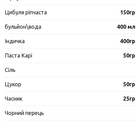
Цибуля ріпчаста
150гр
бульйон\вода
400 мл
Індичка
400гр
Паста Карі
50гр
Сіль
Цукор
50гр
Часник
25гр
Чорний перець