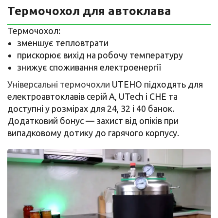
Термочохол для автоклава
Термочохол:
зменшує тепловтрати
прискорює вихід на робочу температуру
знижує споживання електроенергії
Універсальні термочохли
UTEHO підходять для
електроавтоклавів серій A, UTech і CHE та
доступні у розмірах для 24, 32 і 40 банок.
Додатковий бонус — захист від опіків при
випадковому дотику до гарячого корпусу.