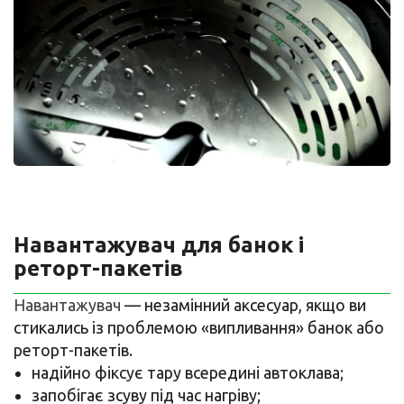
Навантажувач для банок і
реторт-пакетів
Навантажувач
— незамінний аксесуар, якщо ви
стикались із проблемою «випливання» банок або
реторт-пакетів.
надійно фіксує тару всередині автоклава;
запобігає зсуву під час нагріву;