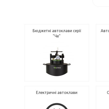
Бюджетні автоклави серії
Авт
"Че"
Електричні автоклави
С