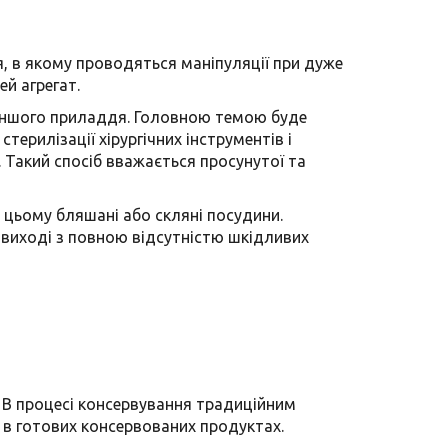
я, в якому проводяться маніпуляції при дуже
ей агрегат.
і іншого приладдя. Головною темою буде
ерилізації хірургічних інструментів і
.
Такий спосіб вважається просунутої та
и цьому бляшані або скляні посудини.
 виході з повною відсутністю шкідливих
. В процесі консервування традиційним
 в готових консервованих продуктах.