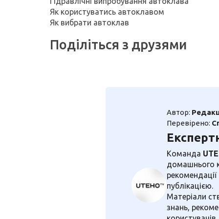
Гідравлічні випробування автоклава
Як користуватись автоклавом
Як вибрати автоклав
Поділіться з друзями
Автор:
Редакц
Перевірено:
С
Експерт
Команда
UT
домашнього ко
рекомендації
публікацією.
Матеріали ст
знань, рекоме
користувачів.