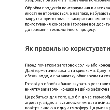
Обробка продуктів консервування в автоклав
якості не втрачаються, а навпаки, набувают
закрутки, приготовані з використанням авток
приготування консервів і головне все досит
дотримання технологічного процесу.
Як правильно користуват
Перед початком заготовок солінь або консер
Далі герметично закатати кришками. Дану те
обсяги води, а при закатку обшпарювати кож
Готові до обробки банки акуратно розставити 
винятку закаточні кришки надійно зафіксува
Це робиться для того, що б під час термооб
агрегату, згідно зі встановленим дати всій 
повітря силою в одну атмосферу. Ця умова 