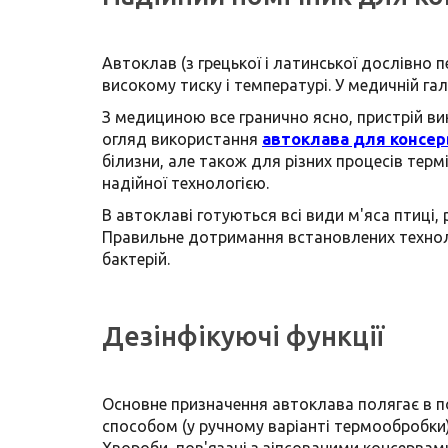
Автоклав (з грецької і латинської дослівно 
високому тиску і температурі. У медичній га
З медициною все гранично ясно, пристрій ви
огляд використання
автоклава для консер
білизни, але також для різних процесів терм
надійної технологією.
В автоклаві готуються всі види м'яса птиці,
Правильне дотримання встановлених технолог
бактерій.
Дезінфікуючі функції
Основне призначення автоклава полягає в по
способом (у ручному варіанті термообробки
Хвороби, пов'язані з зіпсованими консервам