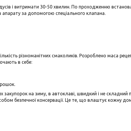
адусів і витримати 30-50 хвилин. По проходженню встано
 з апарату за допомогою спеціального клапана.
лькість різноманітних смаколиків. Розроблено маса рецеп
ючають в себе:
орошок.
закупорок на зиму, в автоклаві, швидкий і не складний п
собом безпечної консервації. Це те, що влаштує кожну до