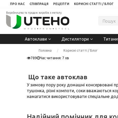
ПРО НАС
СПІВПРАЦЯ
РЕЦЕПТИ
КОРИСНІ СТАТТІ / БЛОГ
Виробництво та продаж виробів з металу
Автоклави
Дистилятори
Титани
Головна
Корисні статті / Блог
789
Час читання: 7 хв
Що таке автоклав
У зимову пору року домашні консервовані пр
тушонка, різні компоти, соки вважаються ко
намагатися використовувати спеціальне до
Надійний помічник для к