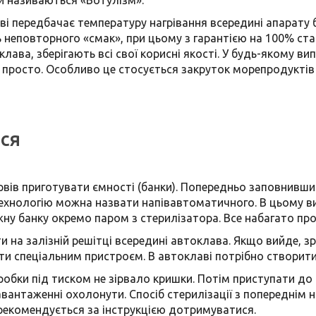
і передбачає температуру нагрівання всередині апарату б
ь неповторного «смак», при цьому з гарантією на 100% с
лава, зберігають всі свої корисні якості. У будь-якому ви
ь просто. Особливо це стосується закруток морепродуктів 
ися
вів приготувати ємності (банки). Попередньо заповнивши
хнологію можна назвати напівавтоматичного. В цьому вип
ну банку окремо паром з стерилізатора. Все набагато про
на залізній решітці всередині автоклава. Якщо вийде, зроб
ти спеціальним пристроєм. В автоклаві потрібно створити
робки під тиском не зірвало кришки. Потім приступати до 
завантаженні охолонути. Спосіб стерилізації з попереднім 
рекомендується за інструкцією дотримуватися.