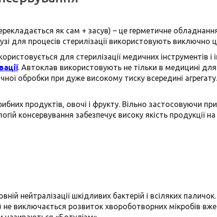
перекладається як сам + засув) – це герметичне обладнанн
лузі для процесів стерилізації використовують виключно ц
користовується для стерилізації медичних інструментів 
вації
.
Автоклав використовують не тільки в медицині для ст
ічної обробки при дуже високому тиску всередині агрегату
 рибних продуктів, овочі і фрукту. Вільно застосовуючи пр
ій консервування забезпечує високу якість продукції на
вній нейтралізації шкідливих бактерій і всіляких паличок
) не виключається розвиток хвороботворних мікробів вже
и називаються «Ботулізм».