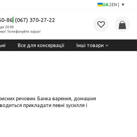
▾
UA
|
EN
|
60-86
(067) 370-27-22
до 20:00
них! Телефонуйте зараз!
ьні
Все для консервації
Інші товари
орисних речовин. Банка варення, домашня
водиться прикладати певні зусилля і