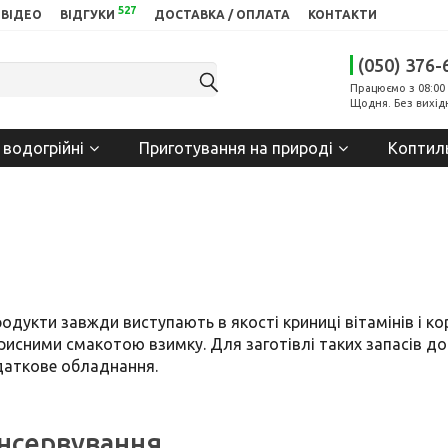
527
ВІДЕО
ВІДГУКИ
ДОСТАВКА / ОПЛАТА
КОНТАКТИ
(050) 376-
Працюємо з 08:00 
Щодня. Без вихід
 водогрійні
Приготування на природі
Коптил
одукти завжди виступають в якості криниці вітамінів і к
рисними смакотою взимку. Для заготівлі таких запасів до
даткове обладнання.
онсервування