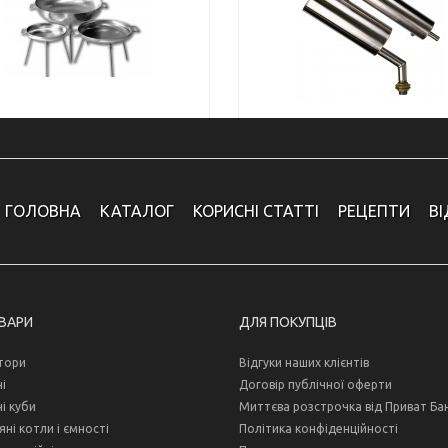
ГОЛОВНА
КАТАЛОГ
КОРИСНІ СТАТТІ
РЕЦЕПТИ
В
ОВАРИ
ДЛЯ ПОКУПЦІВ
тори
Відгуки наших клієнтів
і
Договір публічної оферти
і куби
Миттєва розстрочка від Приват Ба
ні котли і ємності
Політика конфіденційності