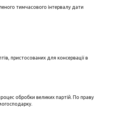
вленого тимчасового інтервалу дати
тів, пристосованих для консервації в
роцес обробки великих партій. По праву
могосподарку.