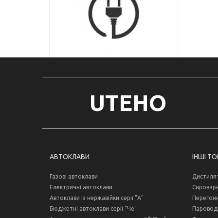
UTEHO
АВТОКЛАВИ
ІНШІ Т
Газові автоклави
Дистиля
Електричні автоклави
Сироварн
Автоклави із нержавійки серії "А"
Перегонн
Бюджетні автоклави серії "Че"
Пароводя