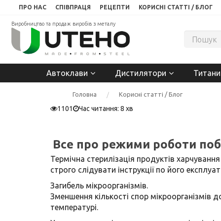
ПРО НАС
СПІВПРАЦЯ
РЕЦЕПТИ
КОРИСНІ СТАТТІ / БЛОГ
Виробництво та продаж виробів з металу
Автоклави
Дистилятори
Титани
Головна
Корисні статті / Блог
1101
Час читання: 8 хв
Все про режими роботи поб
Термічна стерилізація продуктів харчування
строго слідувати інструкції по його експлу
Загибель мікроорганізмів.
Зменшення кількості спор мікроорганізмів до
температурі.