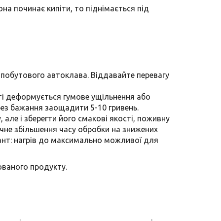
на починає кипіти, то піднімається під
 побутового автоклава. Віддавайте перевагу
итті деформується гумове ущільнення або
рез бажання заощадити 5-10 гривень.
 але і зберегти його смакові якості, поживну
ачне збільшення часу обробки на знижених
нт: нагрів до максимально можливої ​​для
ованого продукту.