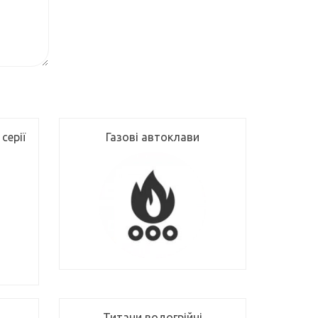
серії
Газові автоклави
Титани водогрійні