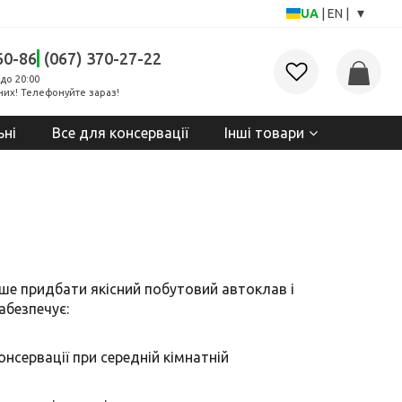
▾
UA
|
EN
|
60-86
(067) 370-27-22
до 20:00
них! Телефонуйте зараз!
ьні
Все для консервації
Інші товари
ише придбати якісний побутовий автоклав і
абезпечує:
нсервації при середній кімнатній