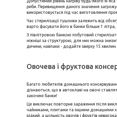
Допустимий рівень нагріву будь-якого м'яса -
риби. Перевищення даного значення загрожу
використовується під час виготовлення пром
Час стерилізації тушонки залежить від обсяг
варто фасувати його в банки більше 1 літра, 
З півлітровою банкою побутовий стерилізатор
ніжніші за структурою, для них можна знизит
дичини, навпаки - додайте зверху 15 хвилин.
Овочева і фруктова консе
Багато любителів домашнього консервування
дізнаються, що в автоклаві на овочі ставля
закочені банки!
Це виключає повторне зараження після виклю
чайниками, плитами та іншими домашніми хи
рідкий, а щільність овочів і фруктів невисок