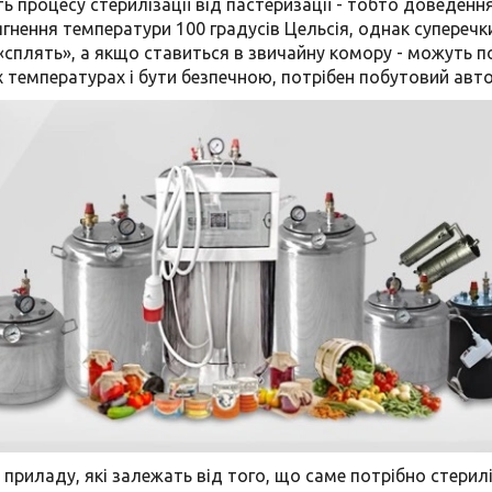
ть процесу стерилізації від пастеризації - тобто доведенн
осягнення температури 100 градусів Цельсія, однак супере
«сплять», а якщо ставиться в звичайну комору - можуть 
х температурах і бути безпечною, потрібен побутовий авт
риладу, які залежать від того, що саме потрібно стерилі