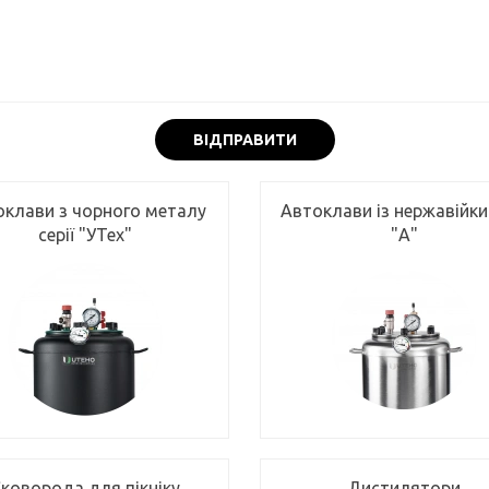
ВІДПРАВИТИ
оклави з чорного металу
Автоклави із нержавійки 
серії "УТех"
"А"
коворода для пікніку
Дистилятори