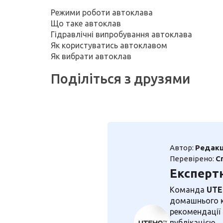
Режими роботи автоклава
Що таке автоклав
Гідравлічні випробування автоклава
Як користуватись автоклавом
Як вибрати автоклав
Поділіться з друзями
Автор:
Редакц
Перевірено:
С
Експерт
Команда
UT
домашнього ко
рекомендації
публікацією.