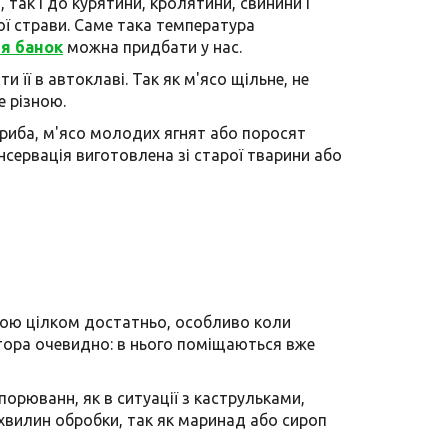
 так і до курятини, кролятини, свинини і
ї страви. Саме така температура
я банок
можна придбати у нас.
 її в автоклаві. Так як м'ясо щільне, не
е різною.
і риба, м'ясо молодих ягнят або поросят
сервація виготовлена ​​зі старої тварини або
дою цілком достатньо, особливо коли
атора очевидно: в нього поміщаються вже
орюванн, як в ситуації з каструльками,
хвилин обробки, так як маринад або сироп