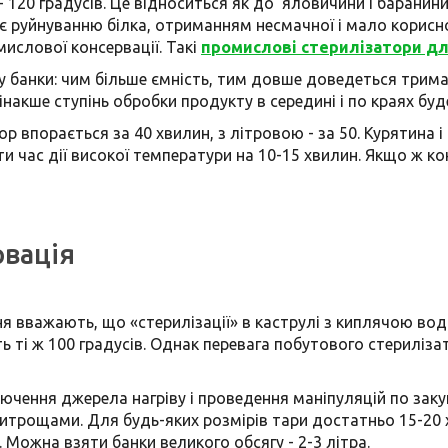
 120 градусів. Це відноситься як до яловичини і баранини,
є руйнуванню білка, отриманням несмачної і мало корисно
ислової консервації. Такі
промислові стерилізатори дл
у банки: чим більше ємність, тим довше доведеться тримати
інакше ступінь обробки продукту в середині і по краях буд
 впорається за 40 хвилин, з літровою - за 50. Курятина 
и час дії високої температури на 10-15 хвилин. Якщо ж кон
рвація
 вважають, що «стерилізації» в каструлі з киплячою во
ть ті ж 100 градусів. Однак перевага побутового стериліз
чення джерела нагріву і проведення маніпуляцій по закуп
трощами. Для будь-яких розмірів тари достатньо 15-20 
а. Можна взяти банки великого обсягу - 2-3 літра.