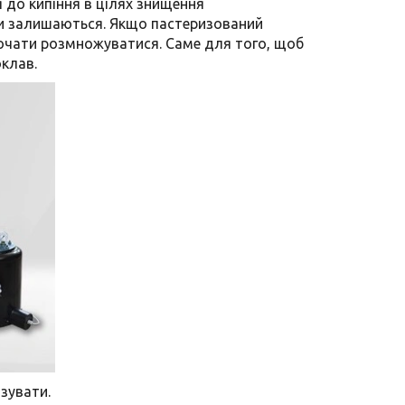
я до кипіння в цілях знищення
чки залишаються. Якщо пастеризований
почати розмножуватися. Саме для того, щоб
оклав.
зувати.