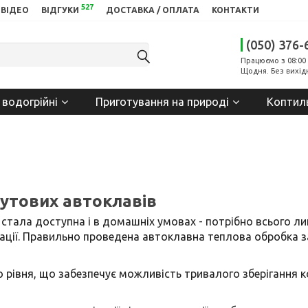
527
ВІДЕО
ВІДГУКИ
ДОСТАВКА / ОПЛАТА
КОНТАКТИ
(050) 376-
Працюємо з 08:00 
Щодня. Без вихід
 водогрійні
Приготування на природі
Коптил
утових автоклавів
 стала доступна і в домашніх умовах - потрібно всього л
атації. Правильно проведена автоклавна теплова обробка з
 рівня, що забезпечує можливість тривалого зберігання ко