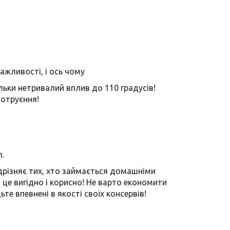
ажливості, і ось чому
ільки нетривалий вплив до 110 градусів!
 отруєння!
л.
ідрізняє тих, хто займається домашніми
 це вигідно і корисно! Не варто економити
те впевнені в якості своїх консервів!