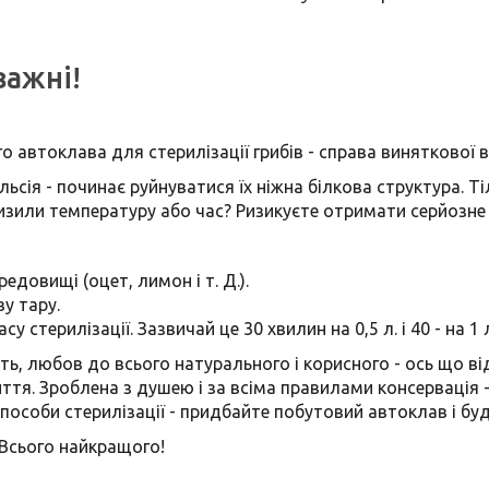
важні!
 автоклава для стерилізації грибів - справа виняткової в
льсія - починає руйнуватися їх ніжна білкова структура. Т
изили температуру або час? Ризикуєте отримати серйозне
довищі (оцет, лимон і т. Д.).
у тару.
терилізації. Зазвичай це 30 хвилин на 0,5 л. і 40 - на 1 
ть, любов до всього натурального і корисного - ось що в
тя. Зроблена з душею і за всіма правилами консервація -
способи стерилізації - придбайте побутовий автоклав і будь
Всього найкращого!