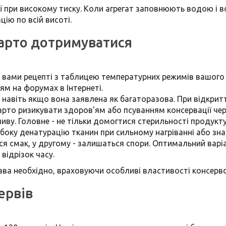
ї при високому тиску. Коли агрегат заповнюють водою і во
цію по всій висоті.
варто дотримуватися
у вами рецепті з таблицею температурних режимів вашого
ям на форумах в Інтернеті.
 навіть якщо вона заявлена ​​як багаторазова. При відкр
варто ризикувати здоров'ям або псуванням консервації че
иву. Головне - не тільки домогтися стерильності продукту,
либоку денатурацію тканин при сильному нагріванні або зн
я смак, у другому - залишаться спори. Оптимальний варіа
відрізок часу.
ва необхідно, враховуючи особливі властивості консерв
ервів