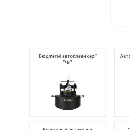
Бюджетні автоклави серії
Авт
"Че"
Електричні автоклави
С