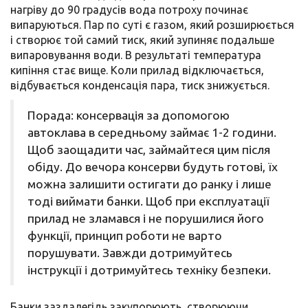
нагріву до 90 градусів вода потроху починає
випаруються. Пар по суті є газом, який розширюється
і створює той самий тиск, який зупиняє подальше
випаровування води. В результаті температура
кипіння стає вище. Коли прилад відключається,
відбувається конденсація пара, тиск знижується.
Порада: консервація за допомогою
автоклава в середньому займає 1-2 години.
Щоб заощадити час, займайтеся цим після
обіду. До вечора консерви будуть готові, їх
можна залишити остигати до ранку і лише
тоді виймати банки. Щоб при експлуатації
прилад не зламався і не порушилися його
функції, принцип роботи не варто
порушувати. Завжди дотримуйтесь
інструкції і дотримуйтесь техніку безпеки.
Банки заздалегідь закупорюють, створюючи