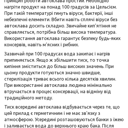
Принцип роботи автоклава простий. Необхідно
нагріти продукт на понад 100 градусів за Цельсієм.
При такій температурі гинуть віруси, бактерії, інші
небезпечні елементи. Вбити навіть сплячі віруси без
автоклава досить складно. Звичайне кип'ятіння не
справляється, потрібна більш висока температура.
Використання автоклава гарантує безпеку будь-яких
консервів, навіть м'ясних і рибних.
Зазвичай при 100 градусах вода закипає і нагрів
припиняється. Якщо ж збільшити тиск, то точка
кипіння зміститься до більш високих значень. При
цьому продукти готуються значно швидше,
стерилізація триває всього кілька десятків хвилин.
При використанні автоклава людина мінімально
втручається в процес консервації, на відміну від
традиційного методу.
Тиск всередині автоклава відбувається через те, що
цей прилад є герметичним і не має зв'язку з
атмосферою. Усередині розташовуються банки з їжею
і заливається вода до верхнього краю бака. Після