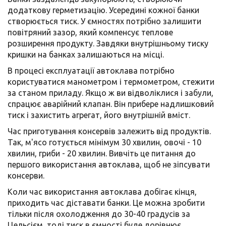
додаткову герметизацію. Усередині кожної банки
створюється тиск. У ємностях потрібно залишити
повітряний зазор, який компенсує теплове
розширення продукту. Завдяки внутрішньому тиску
кришки на банках залишаються на місці.
В процесі експлуатації автоклава потрібно
користуватися манометром і термометром, стежити
за станом приладу. Якщо ж ви відволіклися і забули,
спрацює аварійний клапан. Він прибере надлишковий
тиск і захистить агрегат, його внутрішній вміст.
Час приготування консервів залежить від продуктів.
Так, м'ясо готується мінімум 30 хвилин, овочі - 10
хвилин, гриби - 20 хвилин. Вивчіть це питання до
першого використання автоклава, щоб не зіпсувати
консерви.
Коли час використання автоклава добігає кінця,
приходить час діставати банки. Це можна зробити
тільки після охолодження до 30-40 градусів за
Цельсієм, тоді тиск в ємності буде дорівнює