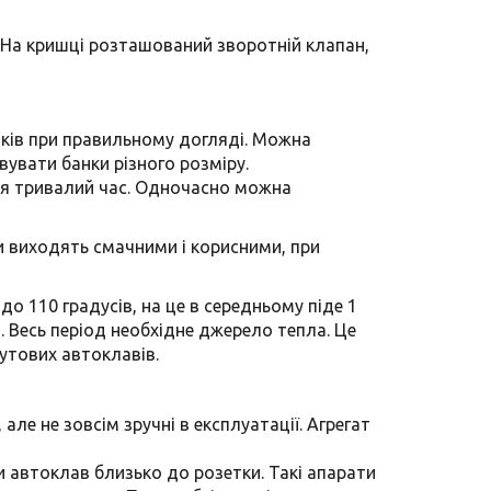
. На кришці розташований зворотній клапан,
оків при правильному догляді. Можна
вувати банки різного розміру.
ися тривалий час. Одночасно можна
ви виходять смачними і корисними, при
до 110 градусів, на це в середньому піде 1
. Весь період необхідне джерело тепла. Це
утових автоклавів.
ле не зовсім зручні в експлуатації. Агрегат
и автоклав близько до розетки. Такі апарати