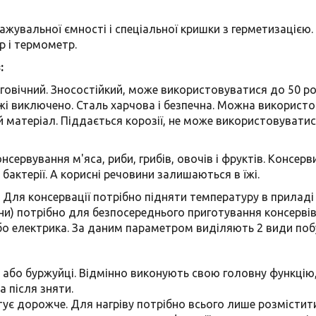
ажувальної ємності і спеціальної кришки з герметизацією
р і термометр.
:
вговічний. Зносостійкий, може використовуватися до 50 р
жі виключено. Сталь харчова і безпечна. Можна використо
й матеріал. Піддається корозії, не може використовуват
ервування м'яса, риби, грибів, овочів і фруктів. Консер
бактерії. А корисні речовини залишаються в їжі.
 Для консервації потрібно підняти температуру в приладі 
ини) потрібно для безпосереднього приготування консервів
бо електрика. За даним параметром виділяють 2 види поб
 або буржуйці. Відмінно виконують свою головну функцію, а
а після зняти.
штує дорожче. Для нагріву потрібно всього лише розмістит