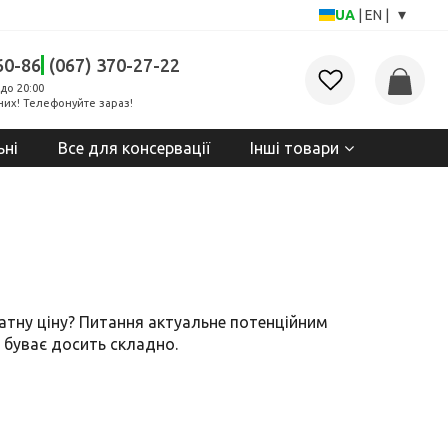
▾
UA
|
EN
|
60-86
(067) 370-27-22
до 20:00
них! Телефонуйте зараз!
ьні
Все для консервації
Інші товари
ватну ціну? Питання актуальне потенційним
х буває досить складно.