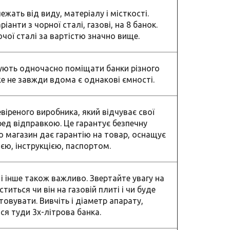
ежать від виду, матеріалу і місткості.
анти з чорної сталі, газові, на 8 банок.
чої сталі за вартістю значно вище.
ують одночасно поміщати банки різного
же не завжди вдома є однакові ємності.
іреного виробника, який відчуває свої
ред відправкою. Це гарантує безпечну
о магазин дає гарантію на товар, оснащує
єю, інструкцією, паспортом.
і інше також важливо. Звертайте увагу на
титься чи він на газовій плиті і чи буде
овувати. Вивчіть і діаметр апарату,
ся туди 3х-літрова банка.