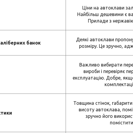
Ціни на автоклави зал
Найбільш дешевими є варі
Прилади з нержавію
Деякі автоклави пропон
аліберних банок
розміру. Це зручно, ад
Важливо вибирати перев
вироби і перевіряє пе
експлуатацію. Добре, якщ
комплектаці
Товщина стінок, габарити 
висоту автоклава, поміс
стики
зручно його використ
помістити