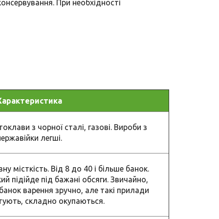
онсервування. При необхідності
Характеристика
оклави з чорної сталі, газові. Вироби з
нержавійки легші.
у місткість. Від 8 до 40 і більше банок.
кий підійде під бажані обсяги. Звичайно,
банок варення зручно, але такі прилади
ують, складно окупаються.