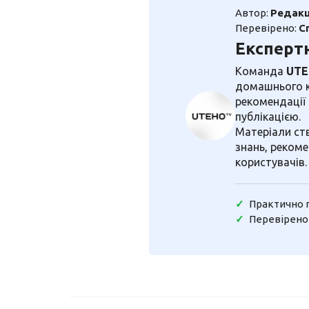
Автор:
Редакц
Перевірено:
С
Експерт
Команда
UT
домашнього ко
рекомендації
публікацією.
Матеріали ст
знань, рекоме
користувачів.
Практично 
Перевірено