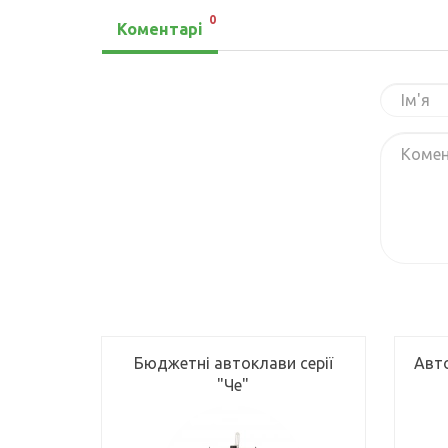
0
Коментарі
Бюджетні автоклави серії
Авт
"Че"