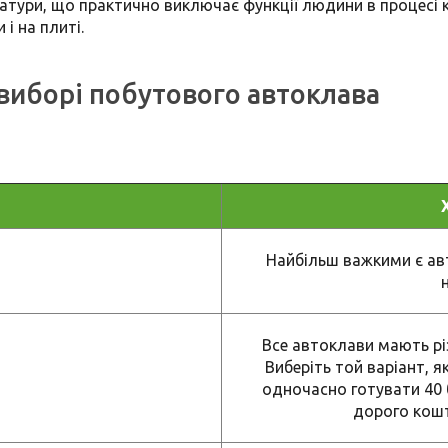
тури, що практично виключає функції людини в процесі к
і на плиті.
 виборі побутового автоклава
Найбільш важкими є авт
Все автоклави мають різн
Виберіть той варіант, я
одночасно готувати 40 
дорого кошт