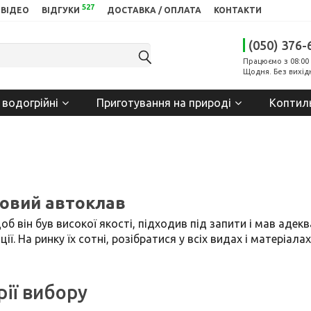
527
ВІДЕО
ВІДГУКИ
ДОСТАВКА / ОПЛАТА
КОНТАКТИ
(050) 376-
Працюємо з 08:00 
Щодня. Без вихід
 водогрійні
Приготування на природі
Коптил
товий автоклав
б він був високої якості, підходив під запити і мав адек
. На ринку їх сотні, розібратися у всіх видах і матеріала
рії вибору