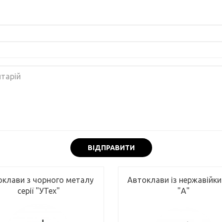
ВІДПРАВИТИ
оклави з чорного металу
Автоклави із нержавійки 
серії "УТех"
"А"