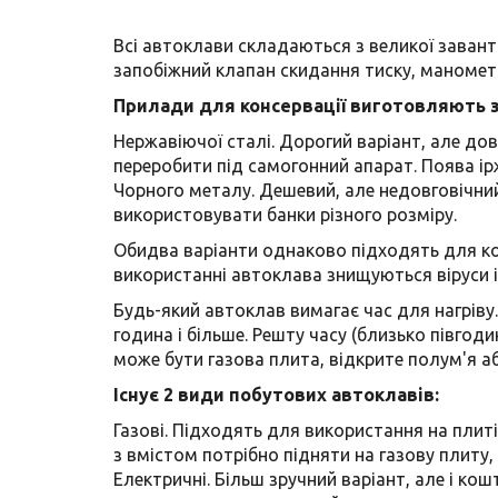
Всі автоклави складаються з великої завант
запобіжний клапан скидання тиску, маномет
Прилади для консервації виготовляють з
Нержавіючої сталі. Дорогий варіант, але до
переробити під самогонний апарат. Поява ір
Чорного металу. Дешевий, але недовговічни
використовувати банки різного розміру.
Обидва варіанти однаково підходять для конс
використанні автоклава знищуються віруси і 
Будь-який автоклав вимагає час для нагріву.
година і більше. Решту часу (близько півгод
може бути газова плита, відкрите полум'я а
Існує 2 види побутових автоклавів:
Газові. Підходять для використання на плиті
з вмістом потрібно підняти на газову плиту, 
Електричні. Більш зручний варіант, але і ко