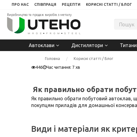
ПРО НАС
СПІВПРАЦЯ
РЕЦЕПТИ
КОРИСНІ СТАТТІ / БЛОГ
Виробництво та продаж виробів з металу
Автоклави
Дистилятори
Титани
Головна
Корисні статті / Блог
446
Час читання: 7 хв
Як правильно обрати побу
Як правильно обрати побутовий автоклав, що
покупцям приладів для домашньої консервації
Види і матеріали як крите