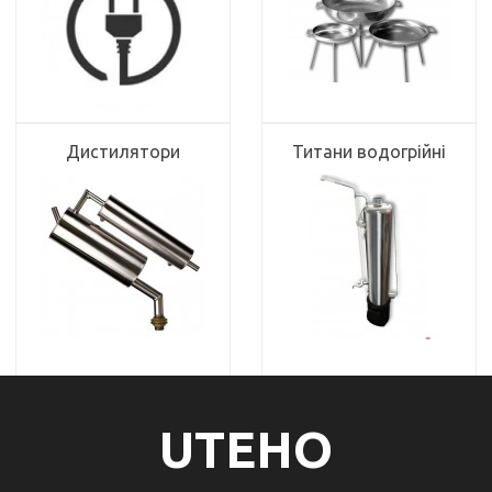
Дистилятори
Титани водогрійні
UTEHO