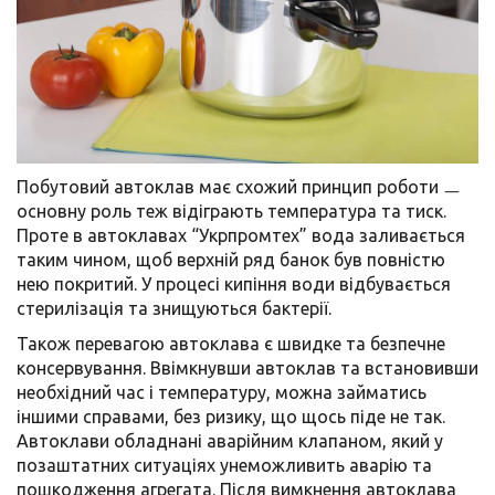
Побутовий автоклав має схожий принцип роботи ㅡ
основну роль теж відіграють температура та тиск.
Проте в автоклавах “Укрпромтех” вода заливається
таким чином, щоб верхній ряд банок був повністю
нею покритий. У процесі кипіння води відбувається
стерилізація та знищуються бактерії.
Також перевагою автоклава є швидке та безпечне
консервування. Ввімкнувши автоклав та встановивши
необхідний час і температуру, можна займатись
іншими справами, без ризику, що щось піде не так.
Автоклави обладнані аварійним клапаном, який у
позаштатних ситуаціях унеможливить аварію та
пошкодження агрегата. Після вимкнення автоклава