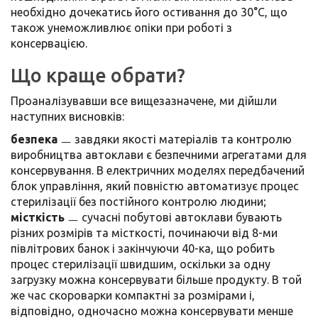
необхідно дочекатись його остивання до 30°C, що
також унеможливлює опіки при роботі з
консервацією.
Що краще обрати?
Проаналізувавши все вищезазначене, ми дійшли
наступних висновків:
безпека
ㅡ завдяки якості матеріалів та контролю
виробництва автоклави є безпечними агрегатами для
консервування. В електричних моделях передбачений
блок управління, який повністю автоматизує процес
стерилізації без постійного контролю людини;
місткість
ㅡ сучасні побутові автоклави бувають
різних розмірів та місткості, починаючи від 8-ми
півлітрових банок і закінчуючи 40-ка, що робить
процес стерилізації швидшим, оскільки за одну
загрузку можна консервувати більше продукту. В той
же час скороварки компактні за розмірами і,
відповідно, одночасно можна консервувати менше