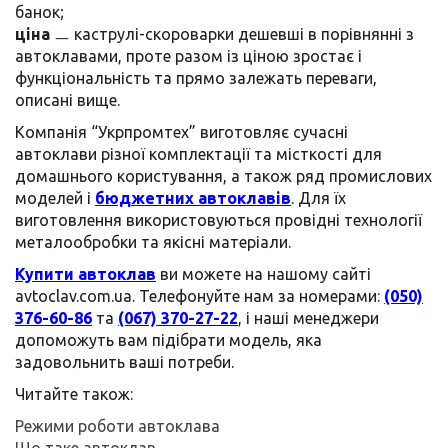
банок;
ціна
ㅡ каструлі-скороварки дешевші в порівнянні з
автоклавами, проте разом із ціною зростає і
функціональність та прямо залежать переваги,
описані вище.
Компанія “Укрпромтех” виготовляє сучасні
автоклави різної комплектації та місткості для
домашнього користування, а також ряд промислових
моделей і
бюджетних автоклавів
. Для їх
виготовлення використовуються провідні технології
металообробки та якісні матеріали.
Купити автоклав
ви можете на нашому сайті
avtoclav.com.ua. Телефонуйте нам за номерами:
(050)
376-60-86
та
(067) 370-27-22
, і наші менеджери
допоможуть вам підібрати модель, яка
задовольнить ваші потреби.
Читайте також:
Режими роботи автоклава
Що таке автоклав