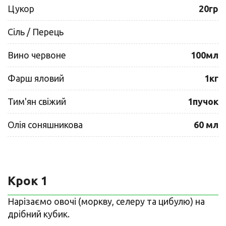
Цукор
20гр
Сіль / Перець
Вино червоне
100мл
Фарш яловий
1кг
Тим'ян свіжий
1пучок
Олія соняшникова
60 мл
Крок 1
Нарізаємо овочі (моркву, селеру та цибулю) на
дрібний кубик.