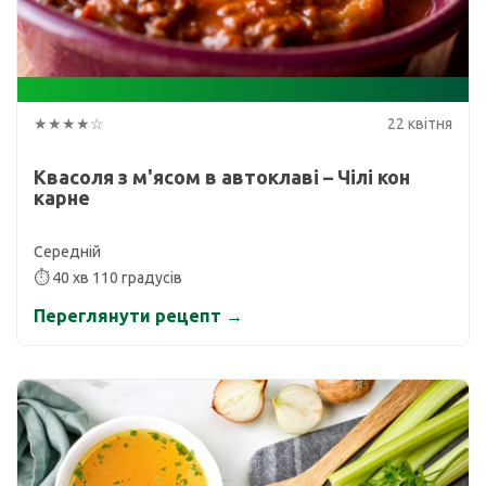
★★★★☆
22 квітня
Квасоля з м'ясом в автоклаві – Чілі кон
карне
Середній
⏱ 40 хв 110 градусів
Переглянути рецепт →