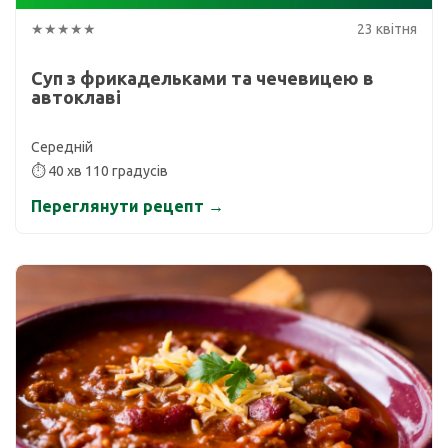
★★★★★
23 квітня
Суп з фрикадельками та чечевицею в
автоклаві
Середній
⏱ 40 хв 110 градусів
Переглянути рецепт →