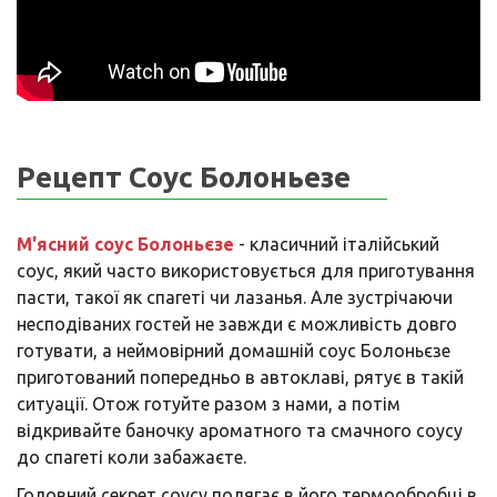
Рецепт Соус Болоньезе
М'ясний соус Болоньєзе
- класичний італійський
соус, який часто використовується для приготування
пасти, такої як спагеті чи лазанья. Але зустрічаючи
несподіваних гостей не завжди є можливість довго
готувати, а неймовірний домашній соус Болоньєзе
приготований попередньо в автоклаві, рятує в такій
ситуації. Отож готуйте разом з нами, а потім
відкривайте баночку ароматного та смачного соусу
до спагеті коли забажаєте.
Головний секрет соусу полягає в його термообробці в