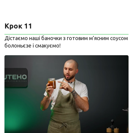
Крок 11
Дістаємо наші баночки з готовим м’ясним соусом
болоньєзе і смакуємо!