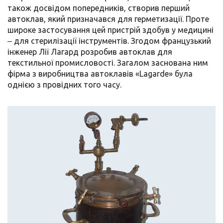
також досвідом попередників, створив перший
автоклав, який призначався для герметизації. Проте
широке застосування цей пристрій здобув у медицині
‒ для стерилізації інструментів. Згодом французький
інженер Лії Лагард розробив автоклав для
текстильної промисловості. Загалом заснована ним
фірма з виробництва автоклавів «Lagarde» була
однією з провідних того часу.