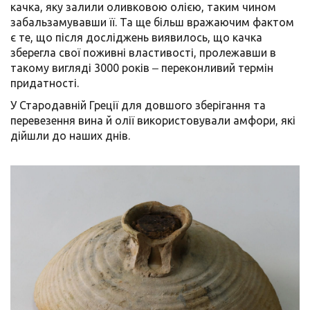
качка, яку залили оливковою олією, таким чином
забальзамувавши її. Та ще більш вражаючим фактом
є те, що після досліджень виявилось, що качка
зберегла свої поживні властивості, пролежавши в
такому вигляді 3000 років ‒ переконливий термін
придатності.
У Стародавній Греції для довшого зберігання та
перевезення вина й олії використовували амфори, які
дійшли до наших днів.