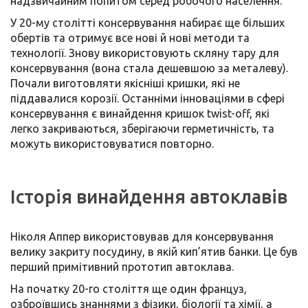
надзвичайним попитом серед робочого населення.
У 20-му столітті консервування набирає ще більших
обертів та отримує все нові й нові методи та
технології. Знову використовують скляну тару для
консервування (вона стала дешевшою за металеву).
Почали виготовляти якісніші кришки, які не
піддавалися корозії. Останніми інноваціями в сфері
консервування є винайдення кришок twist-off, які
легко закриваються, зберігаючи герметичність, та
можуть використовуватися повторно.
Історія винайдення автоклавів
Ніколя Аппер використовував для консервування
велику закриту посудину, в якій кип’ятив банки. Це був
перший примітивний прототип автоклава.
На початку 20-го століття ще один француз,
озброївшись знаннями з фізики, біології та хімії, а