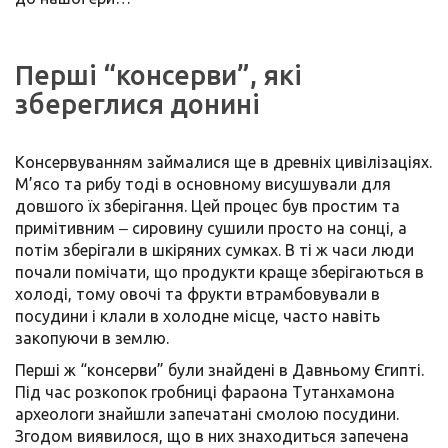
Перші “консерви”, які
збереглися донині
Консервуванням займалися ще в древніх цивілізаціях.
М’ясо та рибу тоді в основному висушували для
довшого їх зберігання. Цей процес був простим та
примітивним ‒ сировину сушили просто на сонці, а
потім зберігали в шкіряних сумках. В ті ж часи люди
почали помічати, що продукти краще зберігаються в
холоді, тому овочі та фрукти втрамбовували в
посудини і клали в холодне місце, часто навіть
закопуючи в землю.
Перші ж “консерви” були знайдені в Давньому Єгипті.
Під час розкопок гробниці фараона Тутанхамона
археологи знайшли запечатані смолою посудини.
Згодом виявилося, що в них знаходиться запечена