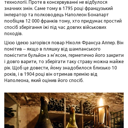
технології. Проте в консервуванні не відбулося
значних змін. Саме тому в 1795 році французький
імператор та полководець Наполеон Бонапарт
пообіцяв 12 000 франків тому, хто придумає простий
спосіб зберігання їжі під час довгих військових
походів.
Цією ідеєю загорівся повар Ніколя Франсуа Аппер. Він
помітив ‒ якщо в пляшку від шампанського
помістити бульйон з м’ясом, герметично його закрити
і довго варити, то зберігати таку страву можна майже
рік. Щоб це довести, йому знадобилося близько 10
років, і в 1904 році він отримав премію від
Наполеона, який оцінив його спосіб.