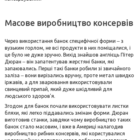
Масове виробництво консервів
Через використання банок специфічної форми ‒ з
вузьким горлом, не всі продукти в них поміщалися, і
це було не дуже зручно. Вихід знайшов англієць Пітер
Дюран ‒ він запатентував жерстяні банки, які
запаювались. Перші такі банки робили зі звичайного
заліза ‒ вони вирізались вручну, проте метал швидко
іржавів, а для зварювання використовували
свинцевий припай, який дуже шкідливий для
людського здоров’я.
Згодом для банок почали використовувати листки
бляхи, які легко піддавались змінам форми. Дюран
виготовив станки, завдяки чому виробництво таких
банок стало масовим, і вже в Америці налагодив
виробництво рибних консервів, які користувалися