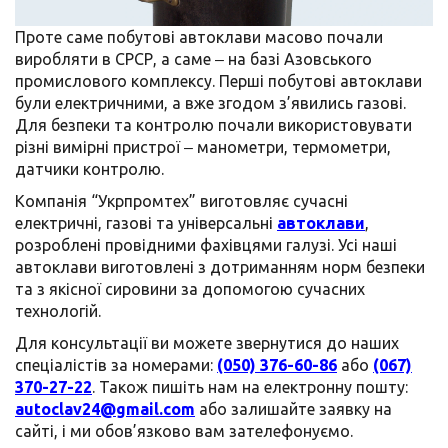
Проте саме побутові автоклави масово почали
виробляти в СРСР, а саме ‒ на базі Азовського
промислового комплексу. Перші побутові автоклави
були електричними, а вже згодом з’явились газові.
Для безпеки та контролю почали використовувати
різні вимірні пристрої ‒ манометри, термометри,
датчики контролю.
Компанія “Укрпромтех” виготовляє сучасні
електричні, газові та універсальні
автоклави
,
розроблені провідними фахівцями галузі. Усі наші
автоклави виготовлені з дотриманням норм безпеки
та з якісної сировини за допомогою сучасних
технологій.
Для консультації ви можете звернутися до наших
спеціалістів за номерами:
(050) 376-60-86
або
(067)
370-27-22
. Також пишіть нам на електронну пошту:
autoclav24@gmail.com
або залишайте заявку на
сайті, і ми обов’язково вам зателефонуємо.