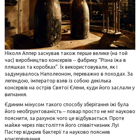
Ніколя Аппер заснував також перше велике (на той
час) виробництво консервів ‒ фабрику “Різна їжа в
пляшках та коробках”. Їх використовували, як і
задумувалось Наполеоном, переважно в походах. За
легендою, імператор взяв із собою декілька
консервів на острів Святої Єлени, куди його заслали у
вигнання.
Єдиним мінусом такого способу зберігання їжі була
його необгрунтованість ‒ повар просто не міг науково
пояснити, за рахунок чого це відбувається. Проте
майже через півстоліття його співвітчизник Луї
Пастер відкрив бактерії та науково пояснив
консервування.