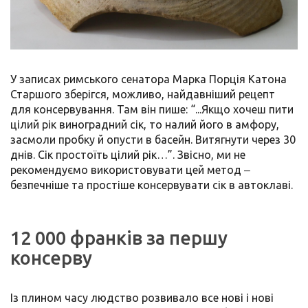
У записах римського сенатора Марка Порція Катона
Старшого зберігся, можливо, найдавніший рецепт
для консервування. Там він пише: “...Якщо хочеш пити
цілий рік виноградний сік, то налий його в амфору,
засмоли пробку й опусти в басейн. Витягнути через 30
днів. Сік простоїть цілий рік…”. Звісно, ми не
рекомендуємо використовувати цей метод ‒
безпечніше та простіше консервувати сік в автоклаві.
12 000 франків за першу
консерву
Із плином часу людство розвивало все нові і нові