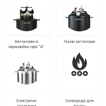
Автоклави із
Газові автоклави
нержавійки серії "А"
Електричні
Сковорода для
автоклави
пікніку