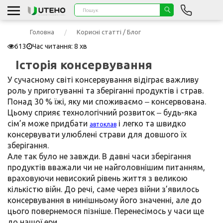
Головна
Корисні статті / Блог
613
Час читання: 8 хв
Історія консервування
У сучасному світі консервування відіграє важливу
роль у приготуванні та зберіганні продуктів і страв.
Понад 30 % їжі, яку ми споживаємо ‒ консервована.
Цьому сприяє технологічний розвиток ‒ будь-яка
сім’я може придбати
і легко та швидко
автоклав
консервувати улюблені страви для довшого їх
зберігання.
Але так було не завжди. В давні часи зберігання
продуктів вважали чи не найголовнішим питанням,
враховуючи невисокий рівень життя з великою
кількістю війн. До речі, саме через війни з’явилось
консервування в нинішньому його значенні, але до
цього повернемося пізніше. Перенесімось у часи ще
до нашої ери…