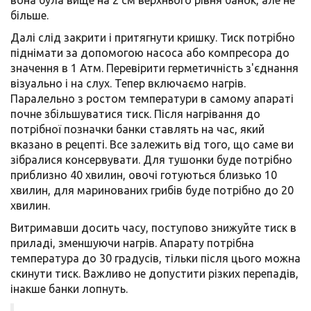
вона була вище на 2 см верхнього рівня банок, але не
більше.
Далі слід закрити і притягнути кришку. Тиск потрібно
піднімати за допомогою насоса або компресора до
значення в 1 Атм. Перевірити герметичність з'єднання
візуально і на слух. Тепер включаємо нагрів.
Паралельно з ростом температури в самому апараті
почне збільшуватися тиск. Після нагрівання до
потрібної позначки банки ставлять на час, який
вказано в рецепті. Все залежить від того, що саме ви
зібралися консервувати. Для тушонки буде потрібно
приблизно 40 хвилин, овочі готуються близько 10
хвилин, для маринованих грибів буде потрібно до 20
хвилин.
Витримавши досить часу, поступово знижуйте тиск в
приладі, зменшуючи нагрів. Апарату потрібна
температура до 30 градусів, тільки після цього можна
скинути тиск. Важливо не допустити різких перепадів,
інакше банки лопнуть.