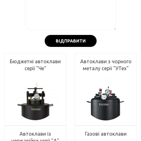
ВІДПРАВИТИ
Бюджетні автоклави
Автоклави з чорного
серії "Че"
металу серії "УТех"
Автоклави із
Газові автоклави
нержавійки серії "А"