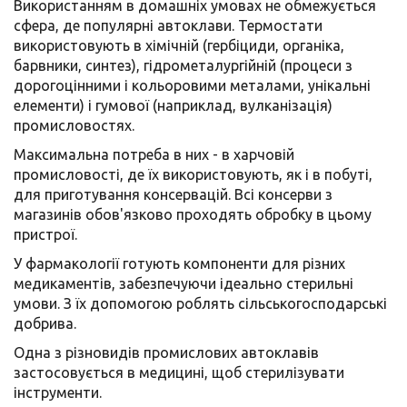
Використанням в домашніх умовах не обмежується
сфера, де популярні автоклави.
Термостати
використовують в хімічній (гербіциди, органіка,
барвники, синтез), гідрометалургійній (процеси з
дорогоцінними і кольоровими металами, унікальні
елементи) і гумової (наприклад, вулканізація)
промисловостях.
Максимальна потреба в них - в харчовій
промисловості, де їх використовують, як і в побуті,
для приготування консервацій. Всі консерви з
магазинів обов'язково проходять обробку в цьому
пристрої.
У фармакології готують компоненти для різних
медикаментів, забезпечуючи ідеально стерильні
умови. З їх допомогою роблять сільськогосподарські
добрива.
Одна з різновидів промислових автоклавів
застосовується в медицині, щоб стерилізувати
інструменти.