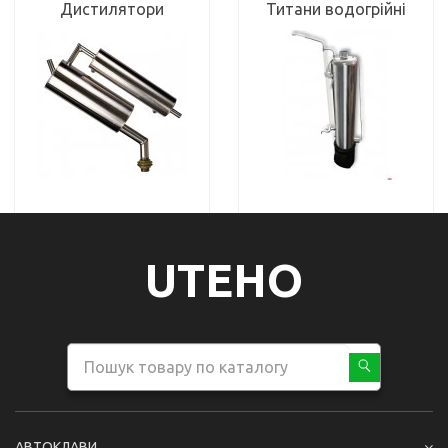
Дистилятори
Титани водогрійні
UTEHO
АВТОКЛАВИ