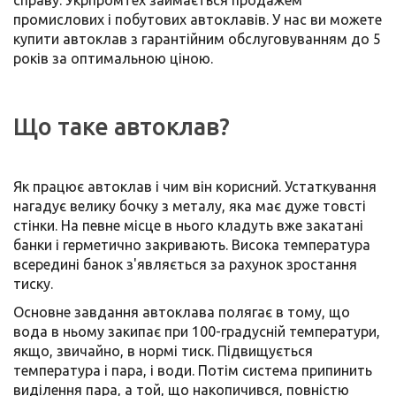
справу. Укрпромтех займається продажем
промислових і побутових автоклавів. У нас ви можете
купити автоклав з гарантійним обслуговуванням до 5
років за оптимальною ціною.
Що таке автоклав?
Як працює автоклав і чим він корисний. Устаткування
нагадує велику бочку з металу, яка має дуже товсті
стінки. На певне місце в нього кладуть вже закатані
банки і герметично закривають. Висока температура
всередині банок з'являється за рахунок зростання
тиску.
Основне завдання автоклава полягає в тому, що
вода в ньому закипає при 100-градусній температури,
якщо, звичайно, в нормі тиск. Підвищується
температура і пара, і води. Потім система припинить
виділення пара, а той, що накопичився, повністю