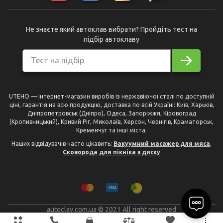
Не знаєте який автоклав вибрати? Пройдіть тест на
підбір автоклаву
Тест на підбір
UTEHO — інтернет-магазин виробів із нержавіючої сталі по доступній
ціні, гарантія на всю продукцію, доставка по всій Україні: Київ, Харьків,
Дніпропетровськ (Дніпро), Одеса, Запоріжжя, Кіровоград
(Кропивницький), Кривий Ріг, Миколаїв, Херсон, Чернігів, Краматорськ,
Кременчуг та інші міста.
Наших відвідувачів часто цікавить:
Вакуумний масажер для мяса
,
Сковорода для пікніка з диску
autoclav.com.ua © 2021 All right reserved