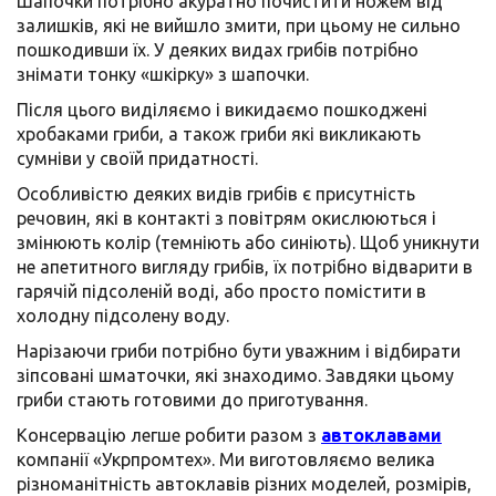
Шапочки потрібно акуратно почистити ножем від
залишків, які не вийшло змити, при цьому не сильно
пошкодивши їх. У деяких видах грибів потрібно
знімати тонку «шкірку» з шапочки.
Після цього виділяємо і викидаємо пошкоджені
хробаками гриби, а також гриби які викликають
сумніви у своїй придатності.
Особливістю деяких видів грибів є присутність
речовин, які в контакті з повітрям окислюються і
змінюють колір (темніють або синіють). Щоб уникнути
не апетитного вигляду грибів, їх потрібно відварити в
гарячій підсоленій воді, або просто помістити в
холодну підсолену воду.
Нарізаючи гриби потрібно бути уважним і відбирати
зіпсовані шматочки, які знаходимо. Завдяки цьому
гриби стають готовими до приготування.
Консервацію легше робити разом з
автоклавами
компанії «Укрпромтех». Ми виготовляємо велика
різноманітність автоклавів різних моделей, розмірів,