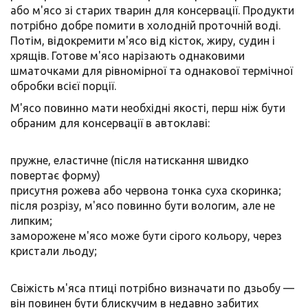
або м'ясо зі старих тварин для консервації. Продукти
потрібно добре помити в холодній проточній воді.
Потім, відокремити м'ясо від кісток, жиру, судин і
хрящів. Готове м'ясо нарізають однаковими
шматочками для рівномірної та однакової термічної
обробки всієї порції.
М'ясо повинно мати необхідні якості, перш ніж бути
обраним для консервації в автоклаві:
пружне, еластичне (після натискання швидко
повертає форму)
присутня рожева або червона тонка суха скоринка;
після розрізу, м'ясо повинно бути вологим, але не
липким;
заморожене м'ясо може бути сірого кольору, через
кристали льоду;
Свіжість м'яса птиці потрібно визначати по дзьобу —
він повинен бути блискучим в недавно забитих