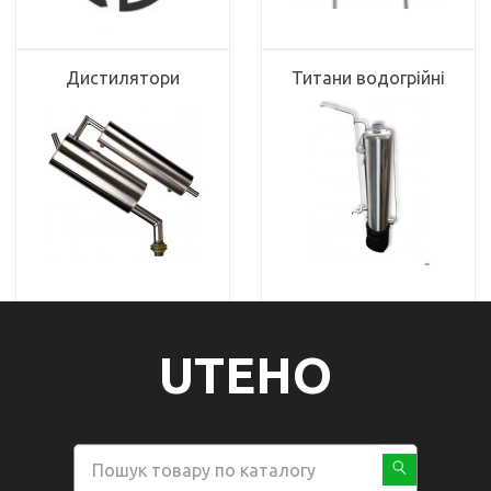
Дистилятори
Титани водогрійні
UTEHO