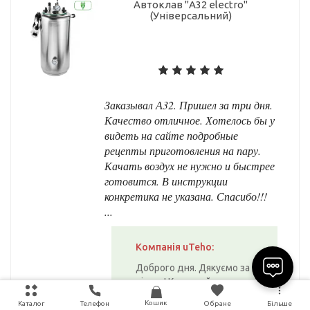
Автоклав "А32 electro"
(Універсальний)
Заказывал А32. Пришел за три дня.
Качество отличное. Хотелось бы у
видеть на сайте подробные
рецепты приготовления на пару.
Качать воздух не нужно и быстрее
готовится. В инструкции
конкретика не указана. Спасибо!!!
...
Компанія uTeho:
Доброго дня. Дякуємо за
відгук! Користуйтесь в
задоволення.
Кошик
Каталог
Телефон
Обране
Більше