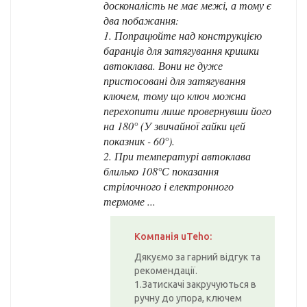
досконалість не має межі, а тому є
два побажання:
1. Попрацюйте над конструкцією
баранців для затягування кришки
автоклава. Вони не дуже
пристосовані для затягування
ключем, тому що ключ можна
перехопити лише провернувши його
на 180° (У звичайної гайки цей
показник - 60°).
2. При температурі автоклава
блилько 108°С показання
стрілочного і електронного
термоме ...
Компанія uTeho:
Дякуємо за гарний відгук та
рекомендації.
1.Затискачі закручуються в
ручну до упора, ключем