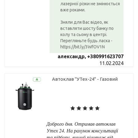
лазерної різки не змінюється
вже роками.
Зняли для Вас відео, як
вставляти шосту банку по
колу та сьому в центрі.
Перегляньте будь ласка -
https://bit.ly/3WfOV1N
александр, +380991623707
11.02.2024
Автоклав "УТех-24" - Газовий
Доброго дня. Отримав автоклав
Утех 24. На рахунок консультації
та підбору- вищий пілотаж від