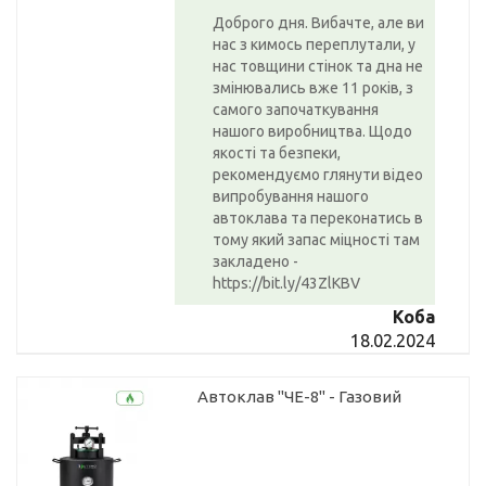
Доброго дня. Вибачте, але ви
нас з кимось переплутали, у
нас товщини стінок та дна не
змінювались вже 11 років, з
самого започаткування
нашого виробництва. Щодо
якості та безпеки,
рекомендуємо глянути відео
випробування нашого
автоклава та переконатись в
тому який запас міцності там
закладено -
https://bit.ly/43ZlKBV
Коба
18.02.2024
Автоклав "ЧЕ-8" - Газовий