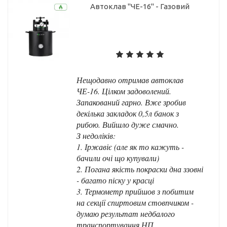
Автоклав "ЧЕ-16" - Газовий
Нещодавно отримав автоклав
ЧЕ-16. Цілком задоволений.
Запакований гарно. Вже зробив
декілька закладок 0,5л банок з
рибою. Вийшло дуже смачно.
З недоліків:
1. Іржавіє (але як то кажуть -
бачили очі що купували)
2. Погана якість покраски дна ззовні
- багато піску у красці
3. Термометр прийшов з побитим
на секції спиртовим стовпчиком -
думаю результат недбалого
транспортування НП.