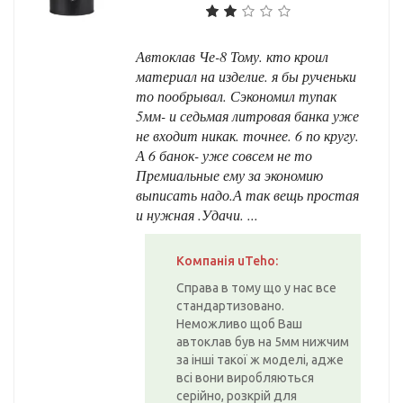
Автоклав Че-8 Тому. кто кроил
материал на изделие. я бы рученьки
то пообрывал. Сэкономил тупак
5мм- и седьмая литровая банка уже
не входит никак. точнее. 6 по кругу.
А 6 банок- уже совсем не то
Премиальные ему за экономию
выписать надо.А так вещь простая
и нужная .Удачи. ...
Компанія uTeho:
Справа в тому що у нас все
стандартизовано.
Неможливо щоб Ваш
автоклав був на 5мм нижчим
за інші такої ж моделі, адже
всі вони виробляються
серійно, розкрій для