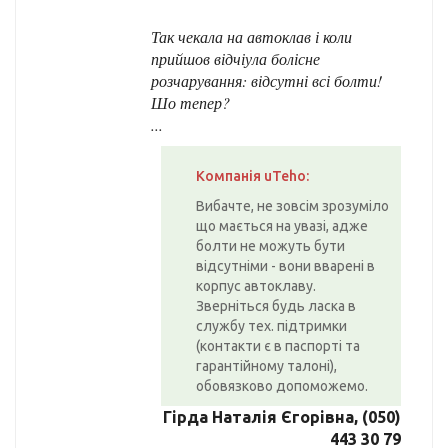
Так чекала на автоклав і коли
прийшов відчіула болісне
розчарування: відсутні всі болти!
Шо тепер?
...
Компанія uTeho:
Вибачте, не зовсім зрозуміло
що мається на увазі, адже
болти не можуть бути
відсутніми - вони вварені в
корпус автоклаву.
Зверніться будь ласка в
службу тех. підтримки
(контакти є в паспорті та
гарантійному талоні),
обовязково допоможемо.
Гірда Наталія Єгорівна, (050)
443 30 79