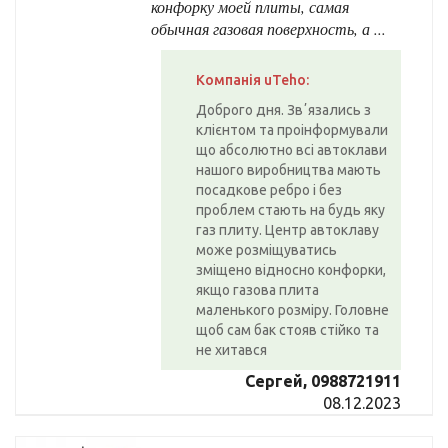
конфорку моей плиты, самая
обычная газовая поверхность, а ...
Компанія uTeho:
Доброго дня. Звʼязались з
клієнтом та проінформували
що абсолютно всі автоклави
нашого виробництва мають
посадкове ребро і без
проблем стають на будь яку
газ плиту. Центр автоклаву
може розміщуватись
зміщено відносно конфорки,
якщо газова плита
маленького розміру. Головне
щоб сам бак стояв стійко та
не хитався
Сергей, 0988721911
08.12.2023