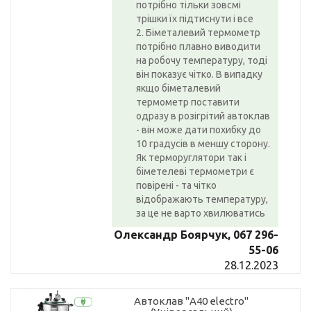
потрібно тільки зовсмі
трішки їх підтиснути і все
2. Біметалевий термометр
потрібно плавно виводити
на робочу температуру, тоді
він показує чітко. В випадку
якщо біметалевий
термометр поставити
одразу в розігрітий автоклав
- він може дати похибку до
10 градусів в меншу сторону.
Як терморуглятори так і
біметелеві термометри є
повірені - та чітко
відображають температуру,
за це не варто хвилюватись
Олександр Боярчук, 067 296-
55-06
28.12.2023
Автоклав "А40 electro"