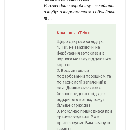
Рекомендація виробнику - вкладайте
в тубус з термометром з обох боків
т ...
Компанія uTeho:
Щиро дякуємо за відгук.
1. Так, не зважаючи, на
фарбування автоклави із
чорного металу піддаються
корозії
2. Весь автоклав
пофарбований порошком та
по технології запечений в
печі. Днище автоклава
безпосередньо є під дією
відкритого вогню, тому і
більше страждає
3. Можливо пошкодився при
транспортуванні. Вже
організовуємо Вам заміну по
гарантії