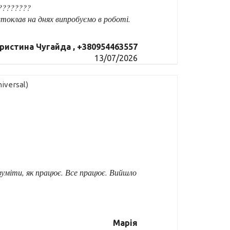
????????
токлав на днях випробуємо в роботі.
ристина Чугайда , +380954463557
13/07/2026
iversal)
зуміти, як працює. Все працює. Вийшло
Марія