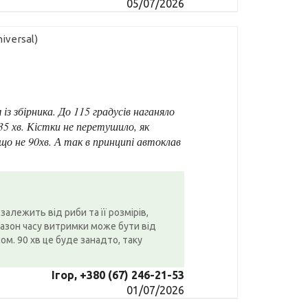
05/07/2026
iversal)
з збірника. До 115 градусів наганяло
 35 хв. Кістки не перетушило, як
що не 90хв. А так в принципі автоклав
 залежить від риби та її розмірів,
пазон часу витримки може бути від
ом. 90 хв це буде занадто, таку
Ігор, +380 (67) 246-21-53
01/07/2026