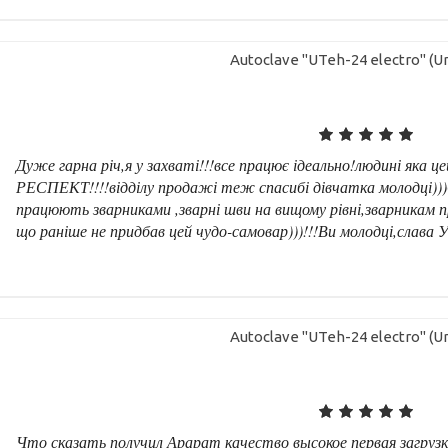
Autoclave "UTeh-24 electro" (Un
Дуже гарна річ,я у захваті!!!все працює ідеально!людині яка 
РЕСПЕКТ!!!!відділу продажі теж спасибі дівчатка молодці)))
працюють зварниками ,зварні шви на вищому рівні,зварникам 
що раніше не придбав цей чудо-самовар)))!!!Ви молодці,слава Укр
Autoclave "UTeh-24 electro" (Un
Что сказать получил Арарат качество высокое первая загруз