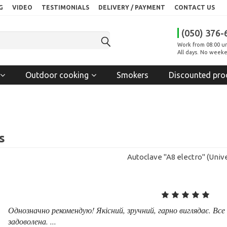
G
VIDEO
TESTIMONIALS
DELIVERY / PAYMENT
CONTACT US
(050) 376-
Work from 08:00 un
All days. No weeke
Outdoor cooking
Smokers
Discounted pro
s
Autoclave "A8 electro" (Unive
Однозначно рекомендую! Якісний, зручний, гарно виглядає. Вс
задоволена. ...