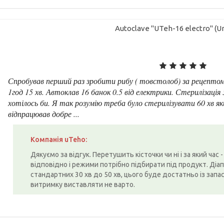
Autoclave "UTeh-16 electro" (Un
Спробував перший раз зробити рибу ( товстолоб) за рецептом і
1год 15 хв. Автоклав 16 банок 0.5 від електрики. Стерилізація
хотілось би. Я так розумію треба було стерилізувати 60 хв як
відпрацював добре ...
Компанія uTeho:
Дякуємо за відгук. Перетушить кісточки чи ні і за який час -
відповідно і режими потрібно підбирати під продукт. Діа
стандартних 30 хв до 50 хв, цього буде достатньо із запас
витримку виставляти не варто.