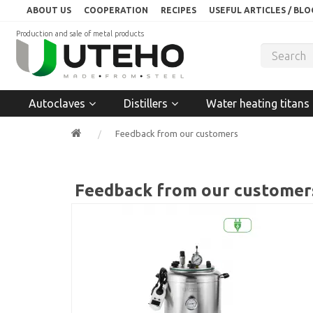
ABOUT US
COOPERATION
RECIPES
USEFUL ARTICLES / BLO
Production and sale of metal products
Autoclaves
Distillers
Water heating titans
Feedback from our customers
Feedback from our customer