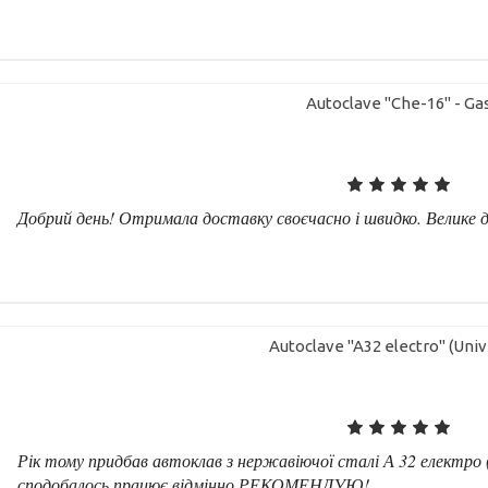
Autoclave "Che-16" - Ga
Добрий день! Отримала доставку своєчасно і швидко. Велике дя
Autoclave "A32 electro" (Univ
Рік тому придбав автоклав з нержавіючої сталі А 32 електро (
сподобалось,працює відмінно,РЕКОМЕНДУЮ! ...