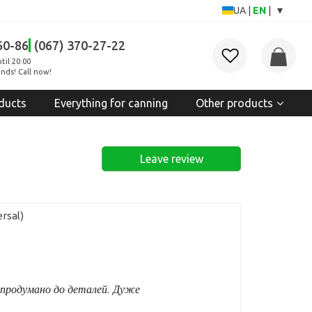
▾
UA
|
EN
|
60-86
(067) 370-27-22
til 20:00
nds! Call now!
ducts
Everything for canning
Other products
Leave review
rsal)
е продумано до деталей. Дуже