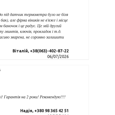
до під датчик термометра було не біля
к), але фірма віників не в'яже і місце
баночок і це радує. Це мій другий
 гвинтів, ключів, прокладок і т.д.
расиво зварена, не соромно залишити
Віталій, +38(063)-402-87-22
06/07/2026
s
! Гарантія на 2 роки! Рекомендую!!!!
Надія, +380 98 365 42 51