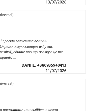
13/07/2026
iversal)
цей проект запустила великий
Окремо дякую хлопцям які у вас
премію)))єдинне про що жалкую це те
аїні!! ...
DANIIL, +380935940413
11/07/2026
iversal)
ка посмотрим что выйдет в целом