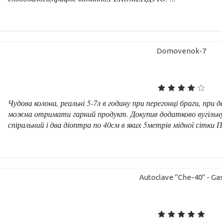
Domovenok-7
Чудова колона, реальні 5-7л в годину при перегонці браги, при 
можна отримати гарний продукт. Докупив додатково вугільну
спіральний і два діоптра по 40см в яких 5метрів мідної сітки П
Autoclave "Che-40" - Ga