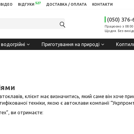
527
ВІДЕО
ВІДГУКИ
ДОСТАВКА / ОПЛАТА
КОНТАКТИ
(050) 376-
Працюємо з 08:00 
Щодня. Без вихід
 водогрійні
Приготування на природі
Коптил
іями
автоклавів, клієнт має визначитись, який саме він хоче пр
тифікованої техніки, якою є автоклави компанії “Укрпромт
ех”, ви отримаєте: