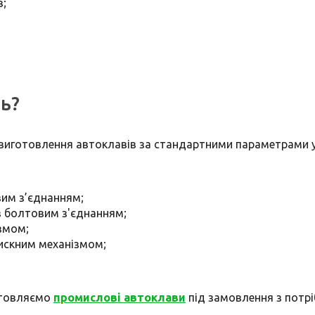
в;
ть?
виготовлення автоклавів за стандартними параметрами у 
вим з’єднанням;
з болтовим з'єднанням;
змом;
тискним механізмом;
готовляємо
промислові автоклави
під замовлення з потр