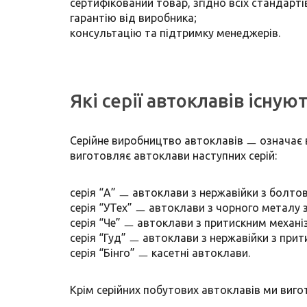
сертифікований товар, згідно всіх стандарті
гарантію від виробника;
консультацію та підтримку менеджерів.
Які серії автоклавів існую
Серійне виробництво автоклавів ㅡ означає 
виготовляє автоклави наступних серій:
серія “А” ㅡ автоклави з нержавійки з болто
серія “УТех” ㅡ автоклави з чорного металу 
серія “Че” ㅡ автоклави з притискним механі
серія “Гуд” ㅡ автоклави з нержавійки з при
серія “Бінго” ㅡ касетні автоклави.
Крім серійних побутових автоклавів ми ви