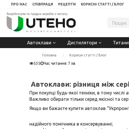
ПРО НАС
СПІВПРАЦЯ
РЕЦЕПТИ
КОРИСНІ СТАТТІ / БЛОГ
Виробництво та продаж виробів з металу
Автоклави
Дистилятори
Титани
Головна
Корисні статті / Блог
535
Час читання: 7 хв
Автоклави: різниця між сер
При покупці будь-якої техніки, в тому числі 
Важливо обирати тільки серед якісної та сер
Якщо ви бажаєте купити автоклав “Укрпромт
надійного помічника в консервуванні;