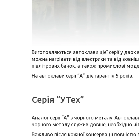
Виготовляються автоклави цієї серії у двох 
можна нагрівати від електрики та від зовніш
півлітрових банок, а також промислові модел
На автоклави серії “А” діє гарантія 5 років.
Серія “УТех”
Аналог серії “А” з чорного металу. Автоклави
чорного металу служив довше, необхідно чіт
Важливо після кожної консервації повністю в