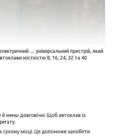
 електричний ㅡ універсальний пристрій, який
оклави місткістю 8, 16, 24, 32 та 40
е й менш довговічні. Щоб автоклав із
регату.
в сухому місці. Це допоможе запобігти