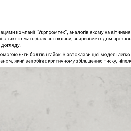
вцями компанії “Укрпромтех”, аналогів якому на вітчизня
ні з такого матеріалу автоклави, зварені методом аргоно
 догляду.
могою 6-ти болтів і гайок. В автоклави цієї моделі легк
аном, який запобігає критичному збільшенню тиску, ніп