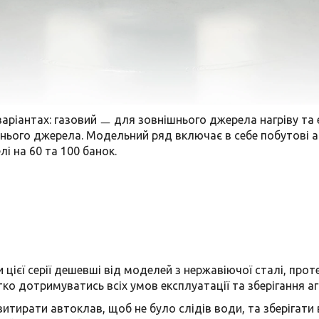
варіантах: газовий ㅡ для зовнішнього джерела нагріву та
нього джерела. Модельний ряд включає в себе побутові авт
і на 60 та 100 банок.
 цієї серії дешевші від моделей з нержавіючої сталі, прот
ко дотримуватись всіх умов експлуатації та зберігання аг
итирати автоклав, щоб не було слідів води, та зберігати 