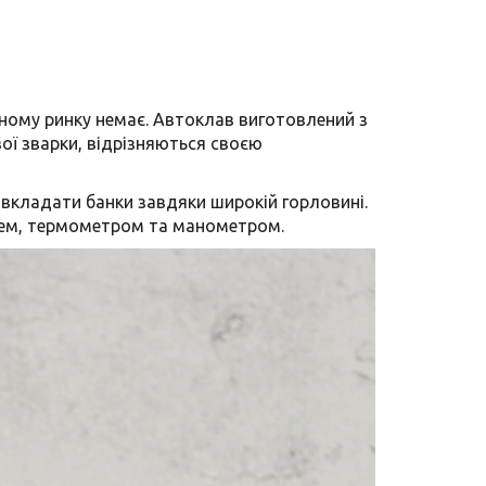
ному ринку немає. Автоклав виготовлений з
вої зварки, відрізняються своєю
о вкладати банки завдяки широкій горловині.
елем, термометром та манометром.