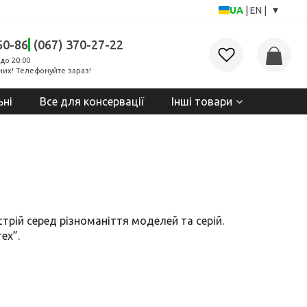
▾
UA
|
EN
|
60-86
(067) 370-27-22
до 20:00
них! Телефонуйте зараз!
ьні
Все для консервації
Інші товари
истрій серед різноманіття моделей та серій.
ех”.